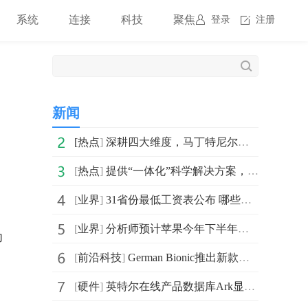
系统
连接
科技
聚焦
登录
注册
新闻
[
热点
]
深耕四大维度，马丁特尼尔坚持走高质量发展之路
[
热点
]
提供“一体化”科学解决方案，广东联升不断增强市场影响
[
业界
]
31省份最低工资表公布 哪些行业工资高
[
业界
]
分析师预计苹果今年下半年将推出的iPhone 15 Pro系列
为
[
前沿科技
]
German Bionic推出新款外骨骼装备Apogee 提供主动行走
[
硬件
]
英特尔在线产品数据库Ark显示其第12代酷睿Alder Lake处