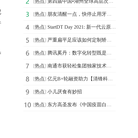
[
热点
]
第四届中国•湖州全球高层次人才创新创业大赛北京城市赛
尼
[
热点
]
朋友清醒一点，快停止用牙开瓶盖的迷惑行为
行
[
热点
]
StartDT Day 2021: 新一代云原生数据中台仰世而来
[
热点
]
严重扁平足应该如何定制矫正鞋
[
热点
]
腾讯奚丹：数字化转型既是持久战更是攻坚战
带
[
热点
]
南通市获轻松集团独家技术支持，年度民心工程医保南通保
[
热点
]
亿元B+轮融资助力【清锋科技】拓展齿科、医疗、消费等市场
[
热点
]
小儿厌食有妙招
[
热点
]
东方高圣发布《中国疫苗白皮书》， “疫苗投行”苏州启航