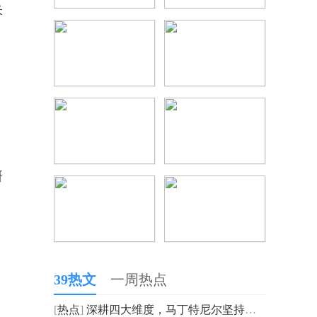
米
研
、
、
39热文
一周热点
[
热点
]
深耕四大维度，马丁特尼尔坚持走高质量发展之路