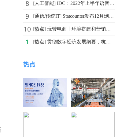
[
人工智能
]
IDC：2022年上半年语音语义市场规模达到10.54亿美元
[
通信/传统IT
]
Statcounter发布12月浏览器份额榜 谷歌Chrome浏览器依然稳居第一
[
热点
]
玩转电商丨环境搭建和营销必用的强大工具亮数据Bright Data
[
热点
]
贯彻数字经济发展纲要，杭数交成经济发展新引擎
热点
新