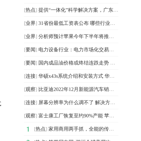
[
热点
]
提供“一体化”科学解决方案，广东联升不断增强市场影响
[
业界
]
31省份最低工资表公布 哪些行业工资高
[
业界
]
分析师预计苹果今年下半年将推出的iPhone 15 Pro系列
[
要闻
]
电力设备行业：电力市场化交易比例提升
[
要闻
]
国内成品油价格或终结连跌走势 或迎来2023年首次上调
[
连接
]
华硕x43s系统介绍和安装方式 华硕x43s电脑的操作系统有
[
观察
]
比亚迪2022年12月新能源汽车销量235197辆 上年同期93945辆
[
连接
]
屏幕分辨率为什么调不了 解决方法有哪些:世界热资讯
式
[
观察
]
富士康工厂恢复至约90%产能 苹果iPhone 14和iPhone 14
[
热点
]
家用商用两手抓，全能的传祺M6 PRO实在太香