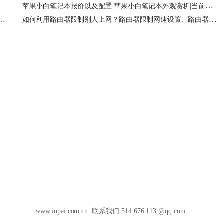
苹果小白笔记本报价以及配置 苹果小白笔记本外观赏析|当前热议
，72岁重新创业，她的背后藏着半部女性奋斗史
如何利用路由器限制别人上网？路由器限制网速设置、路由器限制网速软件是什么？
www.inpai.com.cn 联系我们:514 676 113 @qq.com