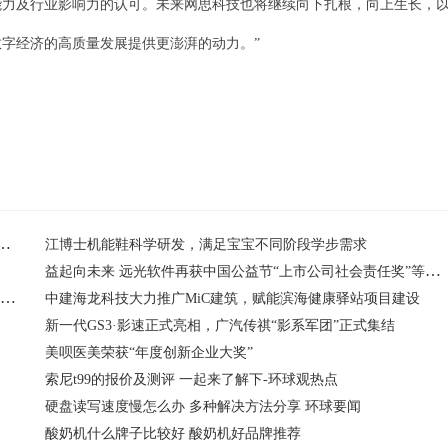
能力及行业影响力的认可。未来网思科技也将继续向下扎根，向上生长，
字经济的高质量发展提供更澎湃的动力。”
科技喜提”广州未来独角兽创新企业”及”广州高精尖企业”
江博士机能鞋科学研发，满足宝宝不同阶段学步需求
益起向未来 远光软件再获中国公益节“上市公司社会责任奖”等荣誉
汇付“斗拱”案例再获博通分析《支付行业企业数字化服务专题分析2022》肯定
中建海龙科技大力推广MiC建筑，赋能滨海健康驿站项目建设
新一代GS3·影速正式亮相，广汽传祺“影系军团”正式集结
美呗医美荣获“年度创新企业大奖”
索尼t99的报价及测评 一起来了解下-环球观热点
硬盘读写速度慢怎么办 多种解决方法分享 环球要闻
酸奶机什么牌子比较好 酸奶机好品牌推荐