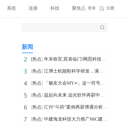
系统
连接
科技
聚焦
登录
注册
新闻
[
热点
]
年末收官,双喜临门!网思科技喜提”广州未来独角兽创新企
[
热点
]
江博士机能鞋科学研发，满足宝宝不同阶段学步需求
[
热点
]
「魅友大会MY∞」这一符号定义？看魅族如何诠释！
[
热点
]
益起向未来 远光软件再获中国公益节“上市公司社会责任
[
热点
]
汇付“斗拱”案例再获博通分析《支付行业企业数字化服务
[
热点
]
中建海龙科技大力推广MiC建筑，赋能滨海健康驿站项目建设