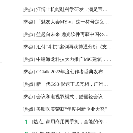
以
[
热点
]
江博士机能鞋科学研发，满足宝宝不同阶段学步需求
[
热点
]
「魅友大会MY∞」这一符号定义？看魅族如何诠释！
[
热点
]
益起向未来 远光软件再获中国公益节“上市公司社会责任
[
热点
]
汇付“斗拱”案例再获博通分析《支付行业企业数字化服务
[
热点
]
中建海龙科技大力推广MiC建筑，赋能滨海健康驿站项目建设
[
热点
]
CCtalk 2022年度创作者盛典发布：与创作者一起成长
[
热点
]
新一代GS3·影速正式亮相，广汽传祺“影系军团”正式集结
[
热点
]
会议和电视双模式，皓丽轻会议机和会议平板有何不同？
[
热点
]
美呗医美荣获“年度创新企业大奖”
[
热点
]
家用商用两手抓，全能的传祺M6 PRO实在太香