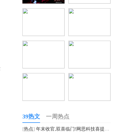
发
39热文
一周热点
[
热点
]
年末收官,双喜临门!网思科技喜提”广州未来独角兽创新企