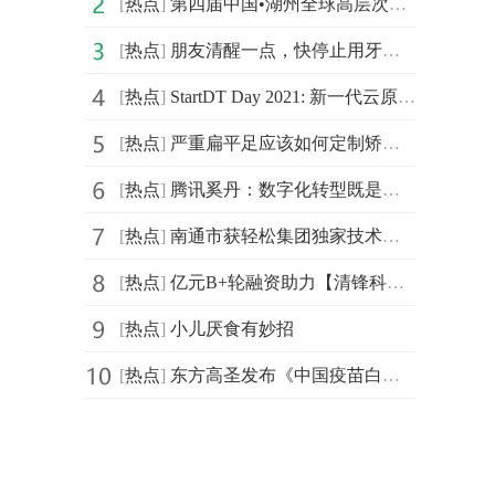
[
热点
]
第四届中国•湖州全球高层次人才创新创业大赛北京城市赛
[
热点
]
朋友清醒一点，快停止用牙开瓶盖的迷惑行为
[
热点
]
StartDT Day 2021: 新一代云原生数据中台仰世而来
[
热点
]
严重扁平足应该如何定制矫正鞋
[
热点
]
腾讯奚丹：数字化转型既是持久战更是攻坚战
[
热点
]
南通市获轻松集团独家技术支持，年度民心工程医保南通保
[
热点
]
亿元B+轮融资助力【清锋科技】拓展齿科、医疗、消费等市场
[
热点
]
小儿厌食有妙招
[
热点
]
东方高圣发布《中国疫苗白皮书》， “疫苗投行”苏州启航