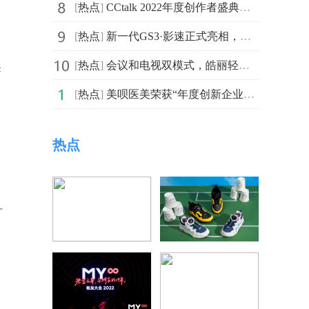
[
热点
]
CCtalk 2022年度创作者盛典发布：与创作者一起成长
[
热点
]
新一代GS3·影速正式亮相，广汽传祺“影系军团”正式集结
[
热点
]
会议和电视双模式，皓丽轻会议机和会议平板有何不同？
导
[
热点
]
美呗医美荣获“年度创新企业大奖”
热点
广