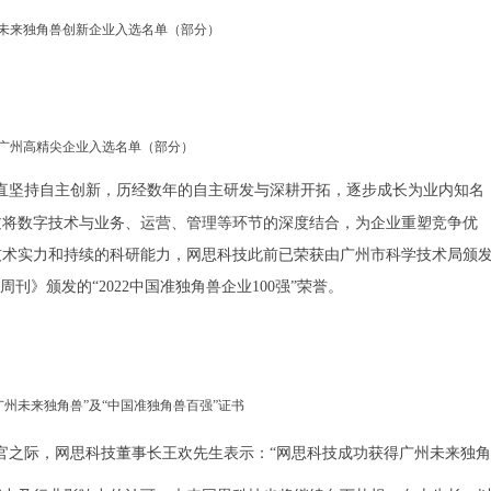
广州未来独角兽创新企业入选名单（部分）
2年广州高精尖企业入选名单（部分）
直坚持自主创新，历经数年的自主研发与深耕开拓，逐步成长为业内知名
过将数字技术与业务、运营、管理等环节的深度结合，为企业重塑竞争优
技术实力和持续的科研能力，网思科技此前已荣获由广州市科学技术局颁
刊》颁发的“2022中国准独角兽企业100强”荣誉。
广州未来独角兽”及“中国准独角兽百强”证书
收官之际，网思科技董事长王欢先生表示：“网思科技成功获得广州未来独角