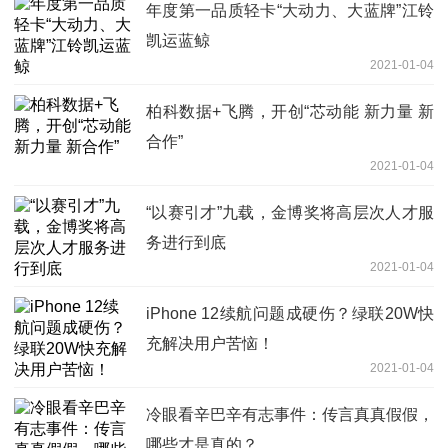
年度第一品质轻卡“大动力、大蓝牌”江铃
凯运蓝鲸
2021-01-04
柏科数据+飞腾，开创“芯动能 新力量 新
合作”
2021-01-04
“以赛引才”九载，金博奖将高层次人才服
务进行到底
2021-01-04
iPhone 12续航问题成硬伤？绿联20W快
充解决用户苦恼！
2021-01-04
冷眼看辛巴辛有志事件：传言真真假假，
哪些才是真的？