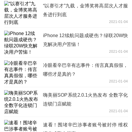
“以赛引才”九载，金博奖将高层次人才服
务进行到底
2021-01-04
iPhone 12续航问题成硬伤？绿联20W快
充解决用户苦恼！
2021-01-04
冷眼看辛巴辛有志事件：传言真真假假，
哪些才是真的？
2021-01-04
嗨美丽SOP系统2.0.1火热发布 全数字化
连锁门店赋能
2021-01-04
速看！围堵辛巴涉事者账号被封停 维权