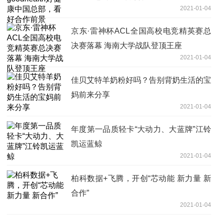
2021-01-04
京东·雷神杯ACL全国高校电竞精英赛总
决赛落幕 海南大学战队登顶王座
2021-01-04
佳贝艾特羊奶粉好吗？告别背奶生活的宝
妈前来分享
2021-01-04
年度第一品质轻卡“大动力、大蓝牌”江铃
凯运蓝鲸
2021-01-04
柏科数据+飞腾，开创“芯动能 新力量 新
合作”
2021-01-04