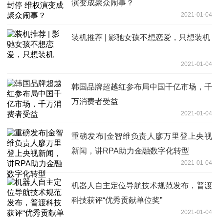
演变成聚众闹事？
2021-01-04
装机推荐 | 影驰女孩不想恋爱，只想装机
2021-01-04
韩国品牌超越红参布局中国千亿市场，千
万消费者受益
2021-01-04
重磅发布|金智维负责人廖万里登上央视
新闻，讲RPA助力金融数字化转型
2021-01-04
机器人自主定位导航技术规范发布，普渡
科技获评“优秀贡献单位奖”
2021-01-04