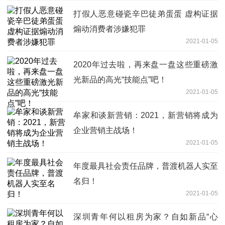
打假人恶意碰瓷辛巴徒弟蛋蛋 虚构证据
煽动消费者涉嫌犯罪
2021-01-05
2020年过去啦，再来盘一盘这些重磅激
光新品的高光“技能点”吧！
2021-01-05
牟家和谈新营销：2021，新营销将成为
企业营销主战场！
2021-01-05
年度最具社会责任品牌，普渡机器人实至
名归！
2021-01-05
深圳青年何以租房为家？自如新品“心