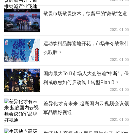
展
敬畏市场敬畏技术，徐留平的“谦敬”之道
2021-01-05
运动饮料品牌遍地开花，市场争夺战靠什
么取胜？
2021-01-05
国内最大To B市场人大会被迫“中断”，保
利威教您如何启动线上转型Plan B？
2021-01-05
差异化才有未来 起底国内云视频会议领
军品牌好视通
2021-01-05