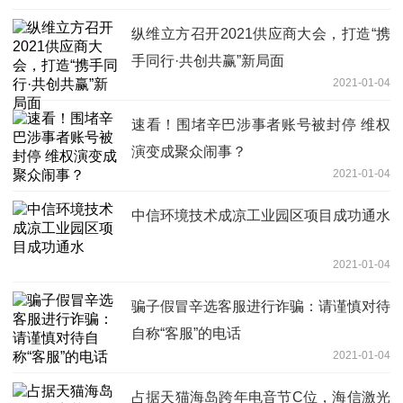
纵维立方召开2021供应商大会，打造“携
手同行·共创共赢”新局面
2021-01-04
速看！围堵辛巴涉事者账号被封停 维权
演变成聚众闹事？
2021-01-04
中信环境技术成凉工业园区项目成功通水
2021-01-04
骗子假冒辛选客服进行诈骗：请谨慎对待
自称“客服”的电话
2021-01-04
占据天猫海岛跨年电音节C位，海信激光