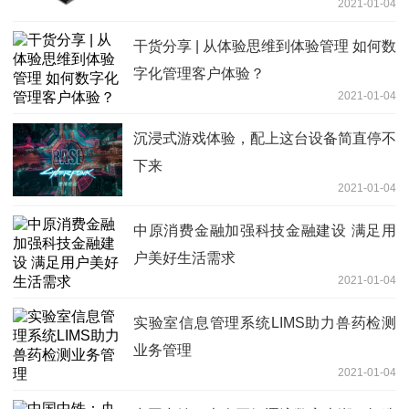
2021-01-04
干货分享 | 从体验思维到体验管理 如何数
字化管理客户体验？
2021-01-04
沉浸式游戏体验，配上这台设备简直停不
下来
2021-01-04
中原消费金融加强科技金融建设 满足用
户美好生活需求
2021-01-04
实验室信息管理系统LIMS助力兽药检测
业务管理
2021-01-04