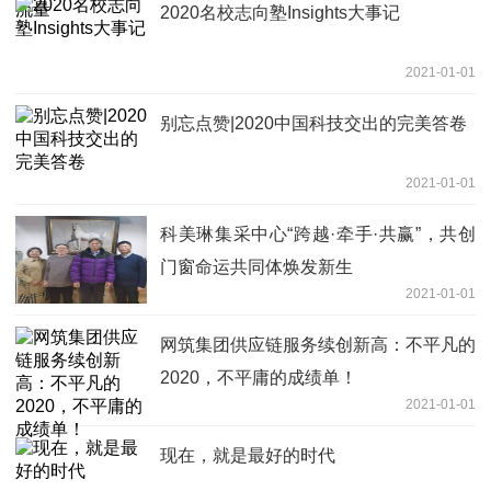
2020名校志向塾Insights大事记
2021-01-01
别忘点赞|2020中国科技交出的完美答卷
2021-01-01
科美琳集采中心“跨越·牵手·共赢”，共创
门窗命运共同体焕发新生
2021-01-01
网筑集团供应链服务续创新高：不平凡的
2020，不平庸的成绩单！
2021-01-01
现在，就是最好的时代