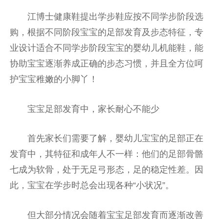
江博士健康鞋提出学步鞋应按不同学步阶段选
购，根据不同阶段宝宝的足部发育及步态特征，专
业设计适合不同学步阶段宝宝的婴幼儿机能鞋，能
协助宝宝逐渐养成正确的步态习惯，并且全方位呵
护宝宝稚嫩的小脚丫！
宝宝足部发育中，家长耐心不能少
首先家长们需要了解，婴幼儿宝宝的足部正在
发育中，其特征和成年人不一样：他们的足部骨骼
七成为软骨，处于无足弓形态，足的稳定性差。因
此，宝宝在学步时总会出现各种“小状况”。
但大部分情况会随着宝宝足部发育而逐渐改善