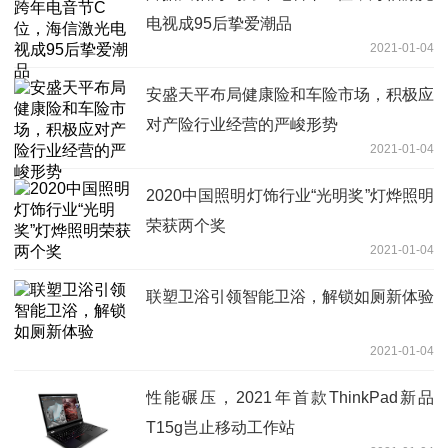
电视成95后挚爱潮品
2021-01-04
安盛天平布局健康险和车险市场，积极应
对产险行业经营的严峻形势
2021-01-04
2020中国照明灯饰行业“光明奖”灯烨照明
荣获两个奖
2021-01-04
联塑卫浴引领智能卫浴，解锁如厕新体验
2021-01-04
性能碾压，2021年首款ThinkPad新品
T15g岂止移动工作站