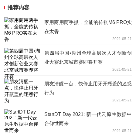
推荐内容
家用商用两手抓，全能的传祺M6 PRO实
在太香
2021-05-21
第四届中国•湖州全球高层次人才创新创
业大赛北京城市赛即将开赛
2021-05-21
朋友清醒一点，快停止用牙开瓶盖的迷惑
行为
2021-05-21
StartDT Day 2021: 新一代云原生数据中
台仰世而来
2021-05-21