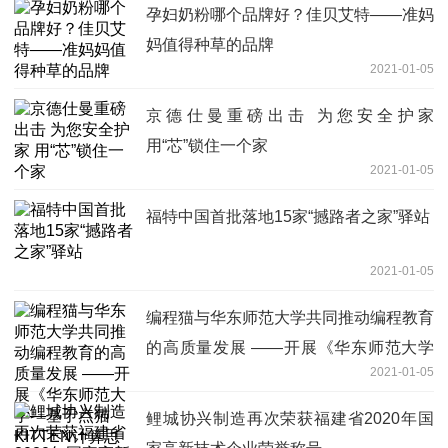
孕妇奶粉哪个品牌好？佳贝艾特——准妈
妈值得种草的品牌
2021-01-05
京德仕曼重磅出击 为您安全护家
用“芯”锁住一个家
2021-01-05
福特中国首批落地15家“撼路者之家”驿站
2021-01-05
编程猫与华东师范大学共同推动编程教育
的高质量发展 ——开展《华东师范大学
2021-01-05
—基于点猫KITTEN计算思维课程开发》
结题报告会
鲤城协兴制造再次荣获福建省2020年国