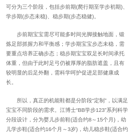
可分为三个阶段，包括步前期(爬行期至学步初期)、
学步期(步态未稳)、稳步期(步态稳健)。
步前期宝宝需尽可能多时间光脚接触地面，锻
炼足部抓握力和平衡感；学步期宝宝步态未稳，需
要重点培养正确步态；稳步期宝宝双足长时间承托
体重，但由于此时足弓仍被厚厚的脂肪遮盖，且有
较明显的后足外翻，需科学呵护促进足部健康成
长。
所以，真正的机能鞋都是分阶段“定制”，以满足
宝宝不同阶段的需求。江博士“BB学步123”系列科学
分段设计，分为婴儿步前鞋(适合约8～15个月)，幼
儿学步鞋(适合约16个月～3岁)，幼儿稳步鞋(适合约