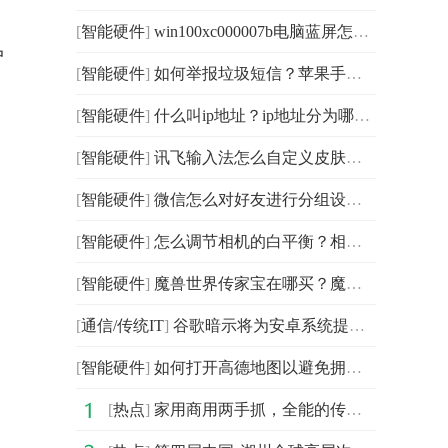
[
智能硬件
]
win100xc000007b电脑蓝屏怎么解决?win10电脑开机就显示ve
户
[
智能硬件
]
如何举报垃圾短信？苹果手机怎么阻止骚扰短信发过来？
[
智能硬件
]
什么叫ip地址？ip地址分为哪几类？
[
智能硬件
]
讯飞输入法怎么自定义皮肤？讯飞输入法如何打出繁体字？
促
[
智能硬件
]
微信怎么对好友进行分组设置？如何新建好友分组？
[
智能硬件
]
怎么调节相机的白平衡？相机模糊如何调？如何调节相机的
[
智能硬件
]
魔兽世界传家宝在哪买？魔兽世界9.0传家之宝商人在哪？
[
通信/传统IT
]
谷歌暗示将为安卓系统提供类似苹果的“查找我的”功能
[
智能硬件
]
如何打开高德地图以避免拥堵?如何收集高德地图的路线？
[
热点
]
家用商用两手抓，全能的传祺M6 PRO实在太香