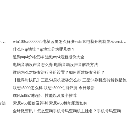
伊顿 xStorage 储能系统产品线正式上线，开启数据中心低碳全新篇章
win100xc000007b电脑蓝屏怎么解决?win10电脑开机就显示version怎么解决?
什么叫ip地址？ip地址分为哪几类？
道勤mp4价格怎样 道勤mp4最新报价大全
电脑音响没声音怎么办 电脑音箱没声音解决方法
微信怎么对好友进行分组设置？如何新建好友分组？
【世界时快讯】三星S4刷机变砖怎么办 三星S4刷机变砖解救措施
联想a5000怎么样 联想a5000性能评测:今日最新
镭风hd6570报价、性能以及显卡推荐
方法
索尼w50报价及评测 索尼w50性能配置如何
全球微资讯！怎么查询手机号码查询机主姓名？手机号码查询机主方法