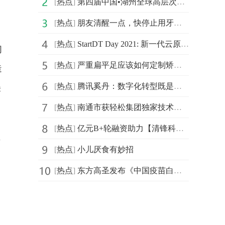
[
热点
]
第四届中国•湖州全球高层次人才创新创业大赛北京城市赛
[
热点
]
朋友清醒一点，快停止用牙开瓶盖的迷惑行为
，
[
热点
]
StartDT Day 2021: 新一代云原生数据中台仰世而来
们
[
热点
]
严重扁平足应该如何定制矫正鞋
造
[
热点
]
腾讯奚丹：数字化转型既是持久战更是攻坚战
美
[
热点
]
南通市获轻松集团独家技术支持，年度民心工程医保南通保
[
热点
]
亿元B+轮融资助力【清锋科技】拓展齿科、医疗、消费等市场
至
[
热点
]
小儿厌食有妙招
[
热点
]
东方高圣发布《中国疫苗白皮书》， “疫苗投行”苏州启航