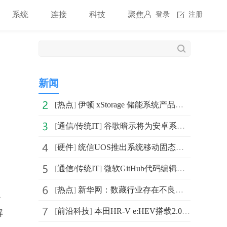
系统
连接
科技
聚焦
登录
注册
新闻
[
热点
]
伊顿 xStorage 储能系统产品线正式上线，开启数据中心
[
通信/传统IT
]
谷歌暗示将为安卓系统提供类似苹果的“查找我的”功能
[
硬件
]
统信UOS推出系统移动固态硬盘：内置统信UOS国产操作系统
[
通信/传统IT
]
微软GitHub代码编辑器Atom已停用 主动支持和包管理也已结束
[
热点
]
新华网：数藏行业存在不良竞争 十八数藏集中辟谣六大谣言
定
[
前沿科技
]
本田HR-V e:HEV搭载2.0L混合动力系统 采用1993ml排量LF
解