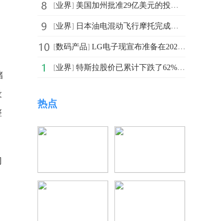
[
业界
]
美国加州批准29亿美元的投资计划 以加速实现该州制定的2
[
业界
]
日本油电混动飞行摩托完成交付：可以以每小时100公里的速
[
数码产品
]
LG电子现宣布准备在2023年国际消费电子展上推出其最新的A
[
业界
]
特斯拉股价已累计下跌了62%以上 马斯克未来可能失去控制权
储
设
热点
整
切