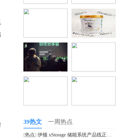
系
储
，
39热文
一周热点
时
[
热点
]
伊顿 xStorage 储能系统产品线正式上线，开启数据中心