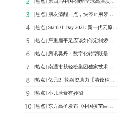
[
热点
]
第四届中国•湖州全球高层次人才创新创业大赛北京城市赛
[
热点
]
朋友清醒一点，快停止用牙开瓶盖的迷惑行为
[
热点
]
StartDT Day 2021: 新一代云原生数据中台仰世而来
[
热点
]
严重扁平足应该如何定制矫正鞋
[
热点
]
腾讯奚丹：数字化转型既是持久战更是攻坚战
[
热点
]
南通市获轻松集团独家技术支持，年度民心工程医保南通保
[
热点
]
亿元B+轮融资助力【清锋科技】拓展齿科、医疗、消费等市场
[
热点
]
小儿厌食有妙招
[
热点
]
东方高圣发布《中国疫苗白皮书》， “疫苗投行”苏州启航