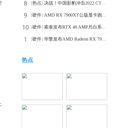
控
[
热点
]
决战！中国影豹冲击2022 CTCC总冠军
[
硬件
]
AMD RX 7900XT公版显卡跑分曝光 性能低于预期
[
硬件
]
索泰发布RTX 40 AMP月白系列显卡 采用了创新的空气动力学设计
[
硬件
]
华擎发布AMD Radeon RX 7900系列显卡 配备最高24GB的
播
热点
创
上