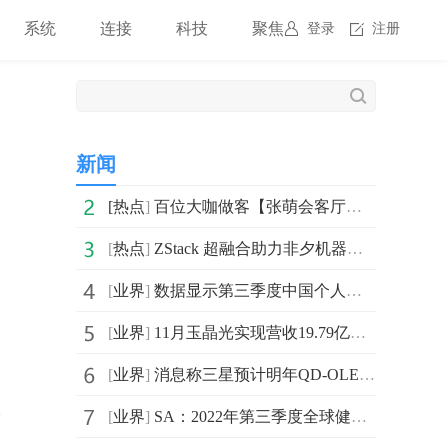
系统
连接
科技
聚焦
登录
注册
新闻
[
热点
]
百位大咖做客【张萌会客厅】视频号对谈聊新知洞见
[
热点
]
ZStack 超融合助力非夕机器人构建智能“云大脑”
[
业界
]
数据显示第三季度中国个人电脑中的台式机和笔记本电脑的
[
业界
]
11月玉晶光实现营收19.79亿新台币 环比减少14.48%
[
业界
]
消息称三星预计明年QD-OLED电视的出货量将突破100万台大关
[
业界
]
SA：2022年第三季度全球健身手环出货量连续第三个季度同
带