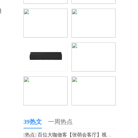
量
39热文
一周热点
[
热点
]
百位大咖做客【张萌会客厅】视频号对谈聊新知洞见