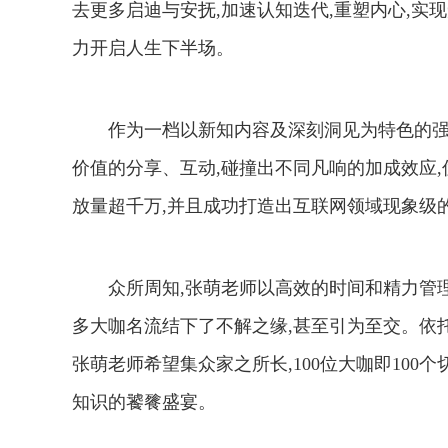
去更多启迪与安抚,加速认知迭代,重塑内心,实
力开启人生下半场。
作为一档以新知内容及深刻洞见为特色的强
价值的分享、互动,碰撞出不同凡响的加成效应
放量超千万,并且成功打造出互联网领域现象级
众所周知,张萌老师以高效的时间和精力管
多大咖名流结下了不解之缘,甚至引为至交。依
张萌老师希望集众家之所长,100位大咖即100
知识的饕餮盛宴。