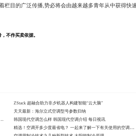
随着栏目的广泛传播,势必将会由越来越多青年从中获得快
考，不作买卖依据。
ZStack 超融合助力非夕机器人构建智能“云大脑”
天天最新：海尔立式空调型号参数归纳
码分析 故障代码故障内容空调运行现象 焦点播报
韩国现代空调怎么样 韩国现代空调介绍 每日视讯
精选！空调开多少度最省电？ 一起来了解一下有关使用的空调知识
空调用制冷技术之几种新型技术 太阳能制冷原理