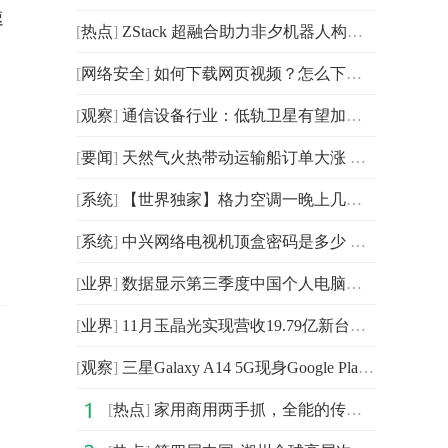
速
[
热点
]
ZStack 超融合助力非夕机器人构建智能“云大脑”
[
网络安全
]
如何下载网页视频？怎么下载手机网页视频？
[
观察
]
通信设备行业：低轨卫星有望加速推进
[
要闻
]
天然气火热带动运输船订单大涨 国内多家船企实现订单突破
[
系统
]
【世界独家】格力空调一晚上几度电？5匹格力空调的用电量
[
系统
]
中兴网络电视机顶盒密码是多少 中兴网络机顶盒密码设置
[
业界
]
数据显示第三季度中国个人电脑中的台式机和笔记本电脑的
[
业界
]
11月玉晶光实现营收19.79亿新台币 环比减少14.48%
[
观察
]
三星Galaxy A14 5G现身Google Play控制台：将配备Exynos 1330芯片
[
热点
]
家用商用两手抓，全能的传祺M6 PRO实在太香