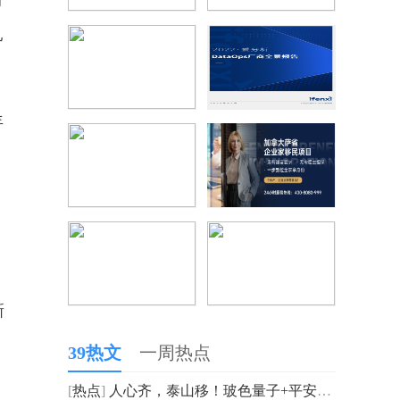
的
乳
年
。
新
39热文
一周热点
[
热点
]
人心齐，泰山移！玻色量子+平安银行新年合作，剑指“量子