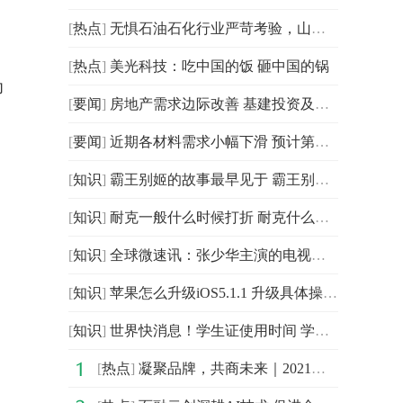
[
热点
]
无惧石油石化行业严苛考验，山特不间断时刻“守护”
[
热点
]
美光科技：吃中国的饭 砸中国的锅
为
[
要闻
]
房地产需求边际改善 基建投资及开工力度维持高位
[
要闻
]
近期各材料需求小幅下滑 预计第二季度将恢复高增长
[
知识
]
霸王别姬的故事最早见于 霸王别姬的故事最早见于楚汉春
[
知识
]
耐克一般什么时候打折 耐克什么节日会打折
[
知识
]
全球微速讯：张少华主演的电视剧 张少华演过哪些电视剧
[
知识
]
苹果怎么升级iOS5.1.1 升级具体操作步骤 全球报道
[
知识
]
世界快消息！学生证使用时间 学生证如何办理
[
热点
]
凝聚品牌，共商未来｜2021中国企业品牌建设峰会暨媒体发