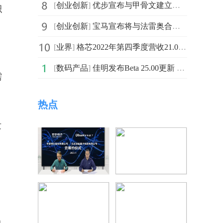
[
创业创新
]
优步宣布与甲骨文建立为期7年的云计算战略合作伙伴关系
积
[
创业创新
]
宝马宣布将与法雷奥合作开发一个名为“自动代客泊车”的L
[
业界
]
格芯2022年第四季度营收21.01亿美元 同比增长14%
[
数码产品
]
佳明发布Beta 25.00更新 改进了跑步机配速算法
需
热点
发