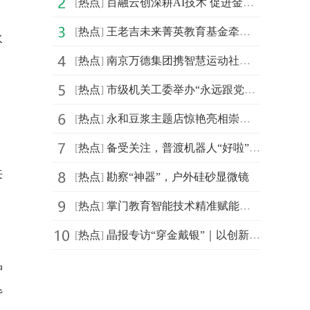
[
热点
]
百融云创深耕AI技术 促进金融机构盘活存量客户
[
热点
]
王老吉未来菁英教育基金牵手汕头大学首设 “刺柠吉奖学
水
[
热点
]
南京万德集团携智慧运动社区解决方案精彩亮相2021体博会
[
热点
]
市级机关工委举办“永远跟党走，建功新时代”庆祝建党百
[
热点
]
永和豆浆主题店惊艳亮相崇明花博会，成新晋网红打卡地
[
热点
]
备受关注，普渡机器人“好啦”亮相2021中国连锁餐饮峰会
来
[
热点
]
勘察“神器”，户外硅砂显微镜
[
热点
]
掌门教育智能技术精准赋能个性化教学 品质课程助力信息
[
热点
]
晶报专访“穿金戴银”｜以创新突破界限，创造无限可能
种
背