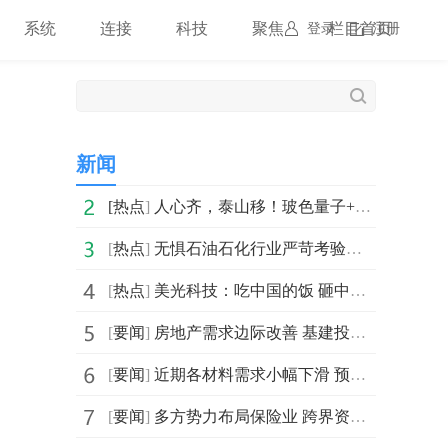
系统
连接
科技
聚焦
栏目首页
登录
注册
新闻
[
热点
]
人心齐，泰山移！玻色量子+平安银行新年合作，剑指“量子
[
热点
]
无惧石油石化行业严苛考验，山特不间断时刻“守护”
[
热点
]
美光科技：吃中国的饭 砸中国的锅
[
要闻
]
房地产需求边际改善 基建投资及开工力度维持高位
[
要闻
]
近期各材料需求小幅下滑 预计第二季度将恢复高增长
[
要闻
]
多方势力布局保险业 跨界资本频繁涌入备受关注