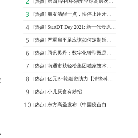
[
热点
]
第四届中国•湖州全球高层次人才创新创业大赛北京城市赛
[
热点
]
朋友清醒一点，快停止用牙开瓶盖的迷惑行为
[
热点
]
StartDT Day 2021: 新一代云原生数据中台仰世而来
[
热点
]
严重扁平足应该如何定制矫正鞋
[
热点
]
腾讯奚丹：数字化转型既是持久战更是攻坚战
[
热点
]
南通市获轻松集团独家技术支持，年度民心工程医保南通保
[
热点
]
亿元B+轮融资助力【清锋科技】拓展齿科、医疗、消费等市场
应
[
热点
]
小儿厌食有妙招
[
热点
]
东方高圣发布《中国疫苗白皮书》， “疫苗投行”苏州启航
，
势