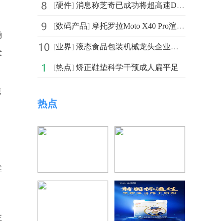
[
硬件
]
消息称芝奇已成功将超高速DDR5-8000超频内存套装导入市售
[
数码产品
]
摩托罗拉Moto X40 Pro渲染图曝光 采用了曲面屏幕和搭
确
[
业界
]
液态食品包装机械龙头企业有望迎来新成长阶段
术
[
热点
]
矫正鞋垫科学干预成人扁平足
。
施
热点
维
性