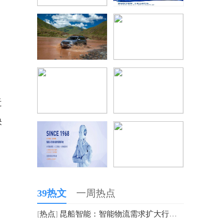
近
快
39热文
一周热点
[
热点
]
昆船智能：智能物流需求扩大行业前景广阔 重创新核心技