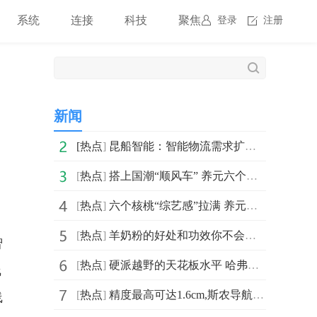
系统
连接
科技
聚焦
登录
注册
新闻
[
热点
]
昆船智能：智能物流需求扩大行业前景广阔 重创新核心技
[
热点
]
搭上国潮“顺风车” 养元六个核桃传递品牌价值与温度
[
热点
]
六个核桃“综艺感”拉满 养元饮品持续拓展消费场景
[
热点
]
羊奶粉的好处和功效你不会还不知道吧？来~
智
[
热点
]
硬派越野的天花板水平 哈弗H9带你一起纵享此刻
线
[
热点
]
精度最高可达1.6cm,斯农导航通过性能可靠性测试
线