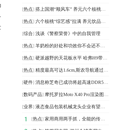
动
[
热点
]
搭上国潮“顺风车” 养元六个核桃传递品牌价值与温度
各
[
热点
]
六个核桃“综艺感”拉满 养元饮品持续拓展消费场景
发
[
综合
]
浅谈《警察荣誉》中的自我管理
[
热点
]
羊奶粉的好处和功效你不会还不知道吧？来~
[
热点
]
硬派越野的天花板水平 哈弗H9带你一起纵享此刻
[
热点
]
精度最高可达1.6cm,斯农导航通过性能可靠性测试
[
硬件
]
消息称芝奇已成功将超高速DDR5-8000超频内存套装导入市售
[
数码产品
]
摩托罗拉Moto X40 Pro渲染图曝光 采用了曲面屏幕和搭
[
业界
]
液态食品包装机械龙头企业有望迎来新成长阶段
[
热点
]
家用商用两手抓，全能的传祺M6 PRO实在太香