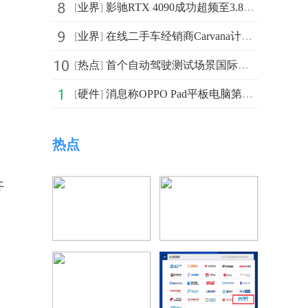
[
业界
]
影驰RTX 4090成功超频至3.8GHz 连破14项世界纪录
[
业界
]
在线二手车经销商Carvana计划裁减1500名员工 约占公司员
[
热点
]
首个自动驾驶测试场景国际标准发布，文远知行能否快速上
[
硬件
]
消息称OPPO Pad平板电脑第二代将至 搭载联发科天玑9000
热点
开