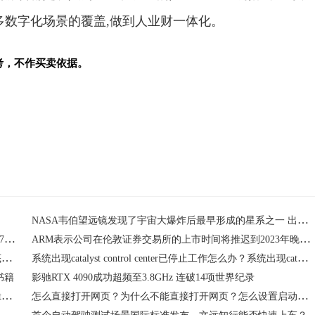
多数字化场景的覆盖,做到人业财一体化。
考，不作买卖依据。
NASA韦伯望远镜发现了宇宙大爆炸后最早形成的星系之一 出现于宇宙诞生后的3.5亿年
大众茨维考工厂电动汽车的周产量在本月创下了新高 5天生产7100辆
ARM表示公司在伦敦证券交易所的上市时间将推迟到2023年晚些时候
芜湖微显12英寸硅基OLED微显示模组项目封顶 预计明年年底实现首片产品点亮
系统出现catalyst control center已停止工作怎么办？系统出现catalyst control center已停止工作错误的解决方法
书籍
影驰RTX 4090成功超频至3.8GHz 连破14项世界纪录
tsfltmgr.sys是什么?出现开机错误tsfltmgr.sys怎么办？开机错误tsfltmgr.sys无法验证此文件的数字签名解决方法
怎么直接打开网页？为什么不能直接打开网页？怎么设置启动时直接打开主页？
arvana计划裁减1500名员工 约占公司员工总数的8%