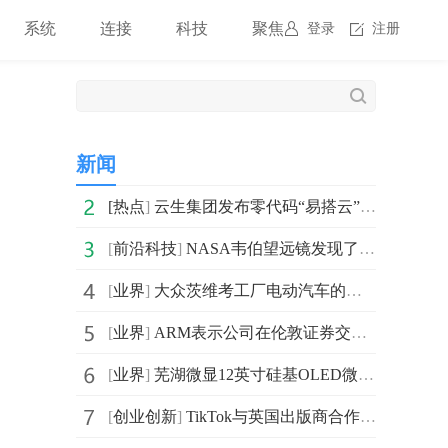
系统
连接
科技
聚焦
登录
注册
新闻
[
热点
]
云生集团发布零代码“易搭云”,助企业构建敏捷数字实践力
[
前沿科技
]
NASA韦伯望远镜发现了宇宙大爆炸后最早形成的星系之一
[
业界
]
大众茨维考工厂电动汽车的周产量在本月创下了新高 5天生
[
业界
]
ARM表示公司在伦敦证券交易所的上市时间将推迟到2023年晚
[
业界
]
芜湖微显12英寸硅基OLED微显示模组项目封顶 预计明年年
[
创业创新
]
TikTok与英国出版商合作 用户首次能够通过TikTok直接购买书籍