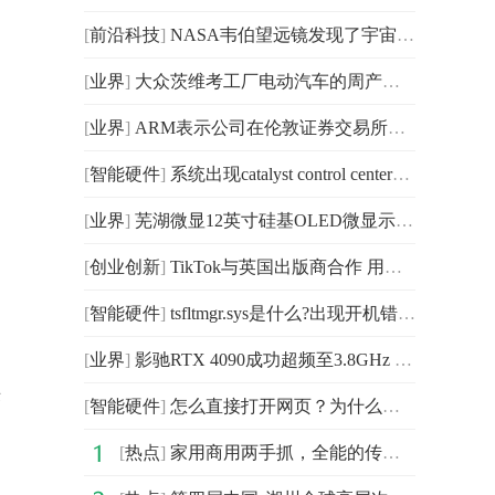
[
前沿科技
]
NASA韦伯望远镜发现了宇宙大爆炸后最早形成的星系之一
[
业界
]
大众茨维考工厂电动汽车的周产量在本月创下了新高 5天生
[
业界
]
ARM表示公司在伦敦证券交易所的上市时间将推迟到2023年晚
[
智能硬件
]
系统出现catalyst control center已停止工作怎么办？系
[
业界
]
芜湖微显12英寸硅基OLED微显示模组项目封顶 预计明年年
[
创业创新
]
TikTok与英国出版商合作 用户首次能够通过TikTok直接购买书籍
[
智能硬件
]
tsfltmgr.sys是什么?出现开机错误tsfltmgr.sys怎么办？开
[
业界
]
影驰RTX 4090成功超频至3.8GHz 连破14项世界纪录
决
[
智能硬件
]
怎么直接打开网页？为什么不能直接打开网页？怎么设置启
[
热点
]
家用商用两手抓，全能的传祺M6 PRO实在太香