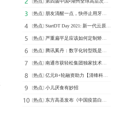
[
热点
]
第四届中国•湖州全球高层次人才创新创业大赛北京城市赛
[
热点
]
朋友清醒一点，快停止用牙开瓶盖的迷惑行为
[
热点
]
StartDT Day 2021: 新一代云原生数据中台仰世而来
[
热点
]
严重扁平足应该如何定制矫正鞋
[
热点
]
腾讯奚丹：数字化转型既是持久战更是攻坚战
[
热点
]
南通市获轻松集团独家技术支持，年度民心工程医保南通保
[
热点
]
亿元B+轮融资助力【清锋科技】拓展齿科、医疗、消费等市场
成
[
热点
]
小儿厌食有妙招
会
[
热点
]
东方高圣发布《中国疫苗白皮书》， “疫苗投行”苏州启航