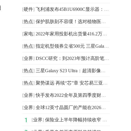
日
[
硬件
]
飞利浦发布45B1U6900C显示器：采用了44.5英寸VA面板
[
热点
]
保护肌肤刻不容缓！选对植物医生防水清透美白防晒露
[
家电
]
2022年家用投影机出货量416.2万台 同比增长19.5%
[
热点
]
指定机型领券立省500元 三星Galaxy S23 Ultra多重礼遇等你来
[
业界
]
DSCC研究：到2023年预计高阶笔记本电脑显示市场将趋于持平
[
热点
]
三星Galaxy S23 Ultra：超清影像赢得知名机构VCX五星级评价
[
热点
]
聚势谋远 再续“芯”章 安芯易三亚年会成功举办！
[
业界
]
快手发布2022全年及第四季度财报：Q4营收283亿元，同比增
[
业界
]
全球12英寸晶圆厂的产能在2026年达到960万片晶圆
[
业界
]
保险业上半年降幅持续收窄 保费增速有望改善