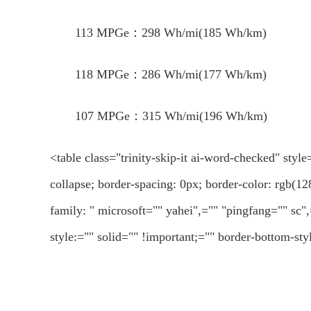
113 MPGe：298 Wh/mi(185 Wh/km)
118 MPGe：286 Wh/mi(177 Wh/km)
107 MPGe：315 Wh/mi(196 Wh/km)
<table class="trinity-skip-it ai-word-checked" styl
collapse; border-spacing: 0px; border-color: rgb(128
family: " microsoft="" yahei",="" "pingfang="" sc",=
style:="" solid="" !important;="" border-bottom-sty
关键词：
特斯拉