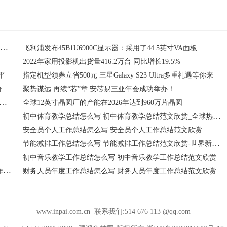
2023款特斯拉Model 3汽车曝光 标准续航后驱版(RWD) 18英寸轮毂438公里
飞利浦发布45B1U6900C显示器：采用了44.5英寸VA面板
2022年家用投影机出货量416.2万台 同比增长19.5%
平
指定机型领券立省500元 三星Galaxy S23 Ultra多重礼遇等你来
价
聚势谋远 再续“芯”章 安芯易三亚年会成功举办！
2022全年及第四季度财报：Q4营收283亿元，同比增长15.8%
全球12英寸晶圆厂的产能在2026年达到960万片晶圆
初中体育教学总结怎么写 初中体育教学总结范文欣赏_全球热资讯
安全员个人工作总结怎么写 安全员个人工作总结范文欣赏
节能减排工作总结怎么写 节能减排工作总结范文欣赏-世界新视野
初中音乐教学工作总结怎么写 初中音乐教学工作总结范文欣赏
天天看热讯：初中地理教学工作总结怎么写 初中地理教学工作总结范文欣赏
财务人员年度工作总结怎么写 财务人员年度工作总结范文欣赏
www.inpai.com.cn 联系我们:514 676 113 @qq.com