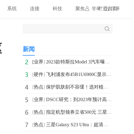
系统
连接
科技
聚焦
栏目首页
登录
注册
驱
新闻
[
业界
]
2023款特斯拉Model 3汽车曝光 标准续航后驱版(RWD) 18
[
硬件
]
飞利浦发布45B1U6900C显示器：采用了44.5英寸VA面板
[
热点
]
保护肌肤刻不容缓！选对植物医生防水清透美白防晒露
[
业界
]
DSCC研究：到2023年预计高阶笔记本电脑显示市场将趋于持平
本
[
热点
]
指定机型领券立省500元 三星Galaxy S23 Ultra多重礼遇等你来
[
热点
]
三星Galaxy S23 Ultra：超清影像赢得知名机构VCX五星级评价