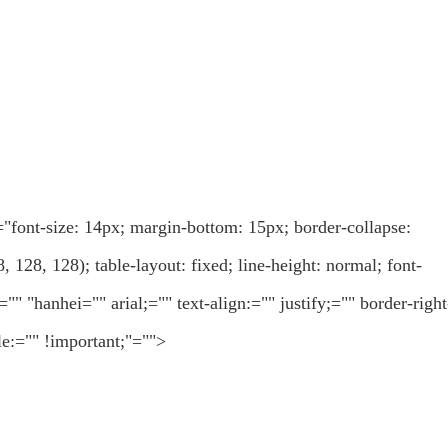
e="font-size: 14px; margin-bottom: 15px; border-collapse:
, 128, 128); table-layout: fixed; line-height: normal; font-
"" "hanhei="" arial;="" text-align:="" justify;="" border-right
le:="" !important;"="">