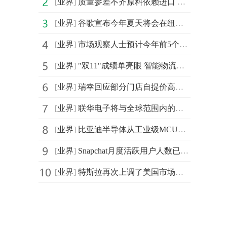
[
业界
]
质量参差不齐原料依赖进口 化妆品行业难题怎么破？
[
业界
]
谷歌宣布今年夏天将会在纽约开设第一家实体零售商店Googl
[
业界
]
市场观察人士预计今年前5个月国内5G手机将出货超过1亿部
[
业界
]
"双11"成绩单亮眼 智能物流骨干网还要面临更大的考验
[
业界
]
瑞幸回应部分门店自提价高于外送：可能不是同一门店
[
业界
]
联华电子将与全球范围内的多家客户携手 扩充12A厂产能
[
业界
]
比亚迪半导体从工业级MCU跨越延伸到车规级MCU
[
业界
]
Snapchat月度活跃用户人数已达5亿人 达到新里程碑
[
业界
]
特斯拉再次上调了美国市场三款电动汽车的售价