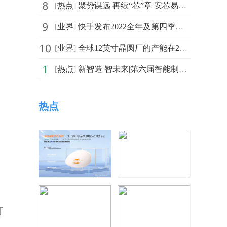
[
热点
]
聚势谋远 再续“芯”章 安芯易三亚年会成功举办！
[
业界
]
快手发布2022全年及第四季度财报：Q4营收283亿元，同比增
[
业界
]
全球12英寸晶圆厂的产能在2026年达到960万片晶圆
[
热点
]
新智造 智未来|第六届智能制造发展与应用大会在苏顺利召开
热点
可