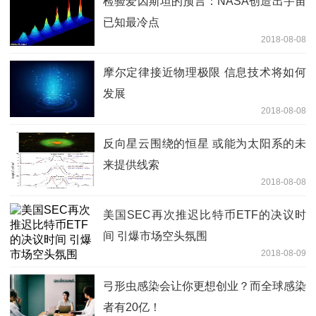
检验爱因斯坦的预言：NASA创造出宇宙
已知最冷点
2018-08-08
摩尔定律接近物理极限 信息技术将如何
发展
2018-08-08
反向星云围绕的恒星 或能为太阳系的未
来提供线索
2018-08-08
美国SEC再次推迟比特币ETF的决议时
间 引爆市场空头氛围
2018-08-09
弓形虫感染会让你更想创业？而全球感染
者有20亿！