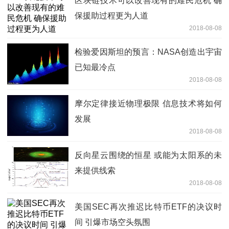
区块链技术可以改善现有的难民危机 确
保援助过程更为人道
2018-08-08
检验爱因斯坦的预言：NASA创造出宇宙
已知最冷点
2018-08-08
摩尔定律接近物理极限 信息技术将如何
发展
2018-08-08
反向星云围绕的恒星 或能为太阳系的未
来提供线索
2018-08-08
美国SEC再次推迟比特币ETF的决议时
间 引爆市场空头氛围