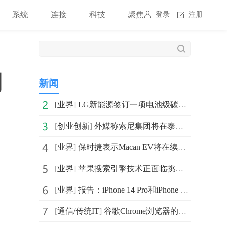
系统
连接
科技
聚焦
登录
注册
期
新闻
[
业界
]
LG新能源签订一项电池级碳酸锂采购协议 期限6年
[
创业创新
]
外媒称索尼集团将在泰国建立一家生产车用图像传感器的半
[
业界
]
保时捷表示Macan EV将在续航里程、充电能力以及操控性方
[
业界
]
苹果搜索引擎技术正面临挑战 因为该公司的顶级人才流失
[
业界
]
报告：iPhone 14 Pro和iPhone 14 Pro Max的发货时间
[
通信/传统IT
]
谷歌Chrome浏览器的最新Canary版本110.0.5418.0增加一个新功能