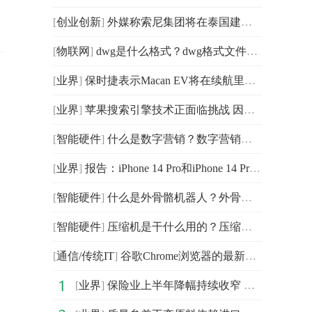
[
创业创新
]
外媒称索尼集团将在泰国建立一家生产车用图像传感器的半
[
物联网
]
dwg是什么格式？dwg格式文件要怎么用？wps没有会员怎么把
[
业界
]
保时捷表示Macan EV将在续航里程、充电能力以及操控性方
[
业界
]
苹果搜索引擎技术正面临挑战 因为该公司的顶级人才流失
[
智能硬件
]
什么是数字营销？数字营销特征是什么？数字营销服务内容
[
业界
]
报告：iPhone 14 Pro和iPhone 14 Pro Max的发货时间
[
智能硬件
]
什么是外骨骼机器人？外骨骼机器人分类有哪些？外骨骼机
[
智能硬件
]
压缩机是干什么用的？压缩机种类有哪些？压缩机优缺点分
[
通信/传统IT
]
谷歌Chrome浏览器的最新Canary版本110.0.5418.0增加一个新功能
[
业界
]
保险业上半年降幅持续收窄 保费增速有望改善