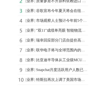
[
业界
]
质量参差不齐原料依赖进口 化妆品行业难题怎么破？
[
业界
]
谷歌宣布今年夏天将会在纽约开设第一家实体零售商店Googl
[
业界
]
市场观察人士预计今年前5个月国内5G手机将出货超过1亿部
[
业界
]
"双11"成绩单亮眼 智能物流骨干网还要面临更大的考验
[
业界
]
瑞幸回应部分门店自提价高于外送：可能不是同一门店
[
业界
]
联华电子将与全球范围内的多家客户携手 扩充12A厂产能
[
业界
]
比亚迪半导体从工业级MCU跨越延伸到车规级MCU
[
业界
]
Snapchat月度活跃用户人数已达5亿人 达到新里程碑
[
业界
]
特斯拉再次上调了美国市场三款电动汽车的售价