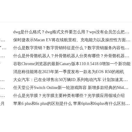
dwg是什么格式？dwg格式文件要怎么用？wps没有会员怎么把pdf转word？
外媒称索尼集团将在泰国建立一家生产车用图像传感器的半导体工厂
保时捷表示Macan EV将在续航里程、充电能力以及操控性方面有所改进
苹果搜索引擎技术正面临挑战 因为该公司的顶级人才流失到了谷歌
什么是数字营销？数字营销特征是什么？数字营销服务内容包括什么？
报告：iPhone 14 Pro和iPhone 14 Pro Max的发货时间突然延长 预示着供应紧张
什么是外骨骼机器人？外骨骼机器人分类有哪些？外骨骼机器人应用场景介绍
析
谷歌Chrome浏览器的最新Canary版本110.0.5418.0增加一个新功能
消息称佳能将在2023年第一季度发布一款名为EOS R50的相机
当VR教学邂逅传统中医！幻未携手中科院将推出MR中医学习产品
大众汽车：已在全球售出50万辆ID.系列电动汽车 计划加速其电气化计划
什么是DDoS攻击?DDoS攻击原理和特点是什么？DDoS攻击特性介绍
任天堂公开Switch Online新一轮游戏阵容 新增多款经典的N64游戏
报告称10月全球手游在App Store和Google Play的下载量为43.8亿次 同比下降3%
什么是光学膜？光学膜主要种类有哪些？光学膜应用领域介绍
苹果6 plus和6s plus的区别是什么 苹果6plus和6splus有什么区别0全球要闻
漫月