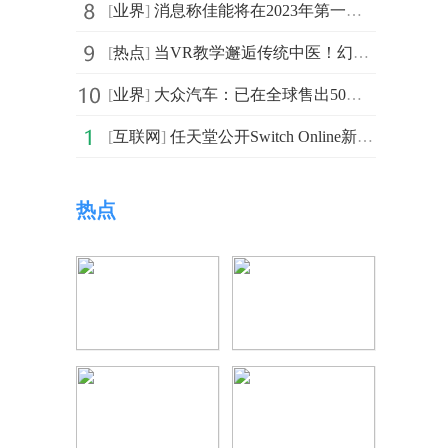
[
业界
]
消息称佳能将在2023年第一季度发布一款名为EOS R50的相机
[
热点
]
当VR教学邂逅传统中医！幻未携手中科院将推出MR中医学习
[
业界
]
大众汽车：已在全球售出50万辆ID.系列电动汽车 计划加速
[
互联网
]
任天堂公开Switch Online新一轮游戏阵容 新增多款经典的N64游戏
热点