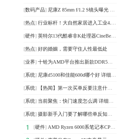
[
数码产品
]
尼康Z 85mm f/1.2 S镜头曝光 将于2023年内推出
[
热点
]
行业标杆！大自然家居进入工业4.0阶段
[
硬件
]
英特尔13代酷睿非K处理器CineBench测试曝光 性能飞升多达64%
[
热点
]
好的婚姻，需要守住人性最低处
[
业界
]
十铨为AMD平台推出新款DDR5内存 支持最新AMD EXPO超频技术
[
系统
]
尼康d5100和佳能600d哪个好 详细介绍|世界头条
[
系统
]
【热闻】第一次买单反要注意什么 第一次买单反注意事项
[
系统
]
当前聚焦：快门速度怎么调 详细介绍
[
系统
]
摄影新手入门要了解哪些单反知识 摄影新手入门必看的单
[
硬件
]
AMD Ryzen 6000系笔记本CPU路线图曝光 集成Navi2核显