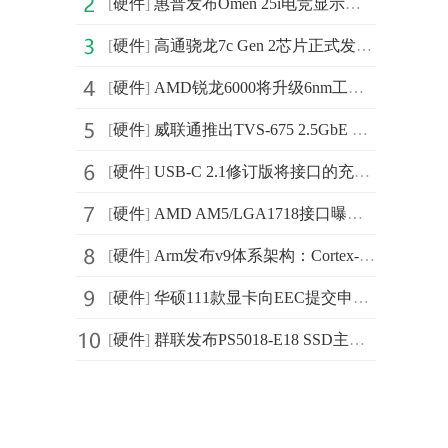
[
硬件
]
惠普发布Omen 25i电竞显示器 尺寸为24.5英寸
[
硬件
]
高通骁龙7c Gen 2芯片正式发布：出色性能和多天续航
[
硬件
]
AMD锐龙6000将升级6nm工艺 继续使用PCIe 4.0及DDR4
[
硬件
]
威联通推出TVS-675 2.5GbE NAS 配备M.2 SSD双插槽可启用快取加速
[
硬件
]
USB-C 2.1修订版将接口的充电功率将增加一倍以上 从100
[
硬件
]
AMD AM5/LGA1718接口曝光：Zen4处理器将采用
[
硬件
]
Arm发布v9体系架构：Cortex-X2相比X1性能提高16%
[
硬件
]
华硕111款显卡向EEC提交申请 包含RTX 30系LHR挖款限制版
[
硬件
]
群联发布PS5018-E18 SSD主控：采用PCIe 4.0×4通道，读