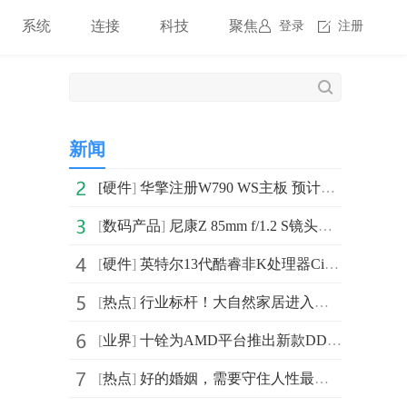
系统
连接
科技
聚焦
登录
注册
新闻
[
硬件
]
华擎注册W790 WS主板 预计将在明年第一季度随英特尔新
[
数码产品
]
尼康Z 85mm f/1.2 S镜头曝光 将于2023年内推出
[
硬件
]
英特尔13代酷睿非K处理器CineBench测试曝光 性能飞升多达64%
[
热点
]
行业标杆！大自然家居进入工业4.0阶段
[
业界
]
十铨为AMD平台推出新款DDR5内存 支持最新AMD EXPO超频技术
[
热点
]
好的婚姻，需要守住人性最低处