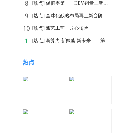
[
热点
]
保值率第一，HEV销量王者，全新第二代GS8上市一周年汇总
[
热点
]
全球化战略布局再上新台阶！星恒正式入驻越南，开拓东南
[
热点
]
漆艺工艺，匠心传承
[
热点
]
新算力 新赋能 新未来——第十八届CCF全国高性能计算学
热点