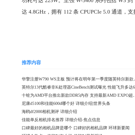
功耗可达 225W。至强 W-3400 系列包括 W5 
达 4.8GHz，拥有 112 条 CPUPCIe 5.0 通道
关键词：
华擎
主板
推荐内容
华擎注册W790 WS主
英特尔13代酷睿非K处理器CineBench测试曝光 性能飞升多达6
十铨为AMD平台推出新款DDR
尼康d5100和佳能600d哪个好 详细介绍|世界头条
海鸥df2000相机测评 详细介绍
佳能单反相机排名推荐 详细介绍-焦点信息
口碑最好的相机品牌是哪个 口碑好的相机品牌 环球新要闻