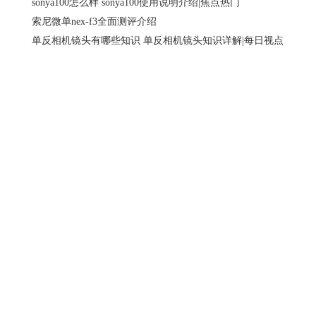
sonya100怎么样 sonya100使用说明介绍|焦点热门
索尼微单nex-f3全面测评介绍
单反相机镜头有哪些知识 单反相机镜头知识详解|每日视点