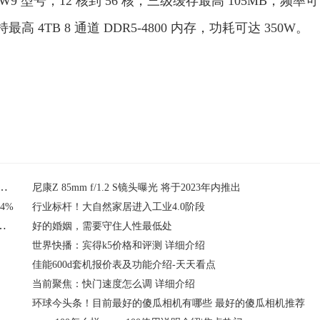
到 W9 型号，12 核到 56 核，三级缓存最高 105MB，频率可
，支持最高 4TB 8 通道 DDR5-4800 内存，功耗可达 350W。
板 预计将在明年第一季度随英特尔新款W系列至强处理器上市
尼康Z 85mm f/1.2 S镜头曝光 将于2023年内推出
4%
行业标杆！大自然家居进入工业4.0阶段
5内存 支持最新AMD EXPO超频技术
好的婚姻，需要守住人性最低处
世界快播：宾得k5价格和评测 详细介绍
佳能600d套机报价表及功能介绍-天天看点
当前聚焦：快门速度怎么调 详细介绍
环球今头条！目前最好的傻瓜相机有哪些 最好的傻瓜相机推荐