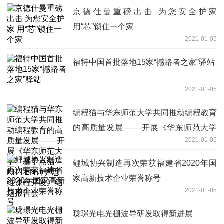
京德仕曼重磅出击 为您安全护家
用“芯”锁住一个家
2021-01-05
福特中国首批落地15家“撼路者之家”驿站
2021-01-05
编程猫与华东师范大学共同推动编程教育
的高质量发展 ——开展《华东师范大学
2021-01-05
—基于点猫KITTEN计算思维课程开发》
结题报告会
鲤城协兴制造再次荣获福建省2020年国
家高新技术企业荣誉称号
2021-01-05
珑璟光电光栅波导研发取得新进展