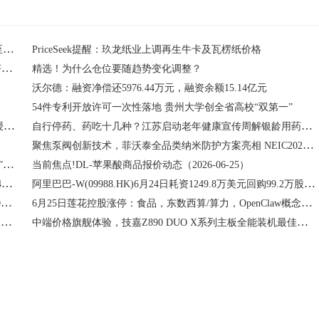
简讯:凭票享优惠！清镇“票根经济”来袭，吃喝玩乐福利拉满至10月底
PriceSeek提醒：玖龙纸业上调再生牛卡及瓦楞纸价格
海纳数科实力入选上海市工商联数字经济商会《2026数字经济实践案例集》
精选！为什么仓位要随趋势变化调整？
沃尔德：融资净偿还5976.44万元，融资余额15.14亿元
54件专利开放许可一次性落地 贵州大学创全省高校“双第一”
每日短讯：时代天使(06699)根据首次公开发售后购股权计划授出55,964 份购股权
自行停药、药吃十几种？江苏启动老年健康宣传周解银龄用药难题
聚焦泵阀创新技术，菲沃泰全品类纳米防护方案亮相 NEIC2026 常州大会
全村敲锣打鼓欢迎烈士画像回家 93岁妻子跪地痛哭亲吻“重逢”丈夫
当前焦点!DL-苹果酸商品报价动态（2026-06-25）
6月25日港股工用支援行业共2只股票被沽空，总沽空金额为3432.21万港元
阿里巴巴-W(09988.HK)6月24日耗资1249.8万美元回购99.2万股 每日信息
一键提升CPU与内存性能，技嘉X870E X3D系列主板解锁X3D完整体验
6月25日莲花控股涨停：食品，东数西算/算力，OpenClaw概念概念热股 每日热文
【新股IPO】圣邦股份(03661)暗盘暂报116港元 较招股价高36.15%
中端价格旗舰体验，技嘉Z890 DUO X系列主板全能装机最佳搭配