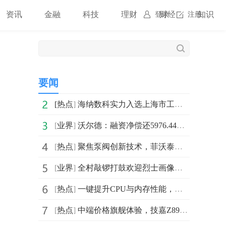
资讯
金融
科技
理财
财经
知识
登录
注册
要闻
[
热点
]
海纳数科实力入选上海市工商联数字经济商会《2026数字经济实践案例集》
[
业界
]
沃尔德：融资净偿还5976.44万元，融资余额15.14亿元
[
热点
]
聚焦泵阀创新技术，菲沃泰全品类纳米防护方案亮相 NEIC2026 常州大会
[
业界
]
全村敲锣打鼓欢迎烈士画像回家 93岁妻子跪地痛哭亲吻“重逢”丈夫
[
热点
]
一键提升CPU与内存性能，技嘉X870E X3D系列主板解锁X3D完整体验
[
热点
]
中端价格旗舰体验，技嘉Z890 DUO X系列主板全能装机最佳搭配