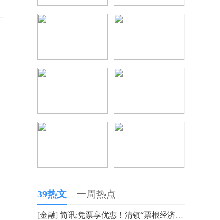
39热文
一周热点
[
金融
]
简讯:凭票享优惠！清镇“票根经济”来袭，吃喝玩乐福利拉满至10月底