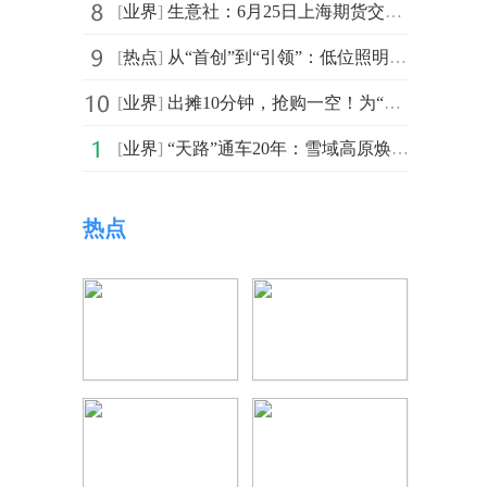
[
业界
]
生意社：6月25日上海期货交易所期锌库存119228吨_每日信息
[
热点
]
从“首创”到“引领”：低位照明赛道的中国定义者 ——深圳杰力赛以品类开创者之姿，揽获国际殊荣，主导低位照明中国标准体系建设
[
业界
]
出摊10分钟，抢购一空！为“荷”这么火？
[
业界
]
“天路”通车20年：雪域高原焕发发展新机-每日速读
热点