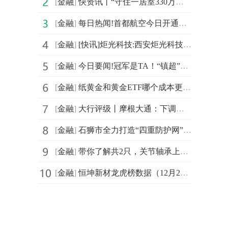
[
金融
]
快资讯丨“守住一居室330万元”！北京二手房市场现“保价联盟”，但有房源275万元成交
[
金融
]
每日热闻!首都航空今日开通海口往返珠海航线
[
金融
]
[快讯]炬光科技:西安炬光科技股份有限公司股东减持股份计划
[
金融
]
今日要闻!冠军是TA！“镇超”迎大结局，句容队点球3:2夺冠
[
金融
]
纸黄金和黄金ETF哪个成本更低？
[
金融
]
大行评级丨摩根大通：下调太平洋航运目标价至2.7港元 重申“增持”评级 焦点速读
[
金融
]
石狮市全力打造“四重防护网”筑牢工贸企业有限空间作业安全屏障
[
金融
]
带你了解共2只，关节轴承上市公司龙头股（收藏）（2025/12/22）|速递
[
金融
]
恒坤新材龙虎榜数据（12月23日）