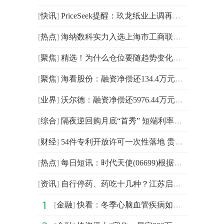
[
快讯
]
PriceSeek提醒：玖龙纸业上调再生牛卡及瓦楞纸价格
[
热点
]
海纳数科实力入选上海市工商联数字经济商会《2026数字经济实践案例集》
[
聚焦
]
精选！为什么仓位要随趋势变化调整？
[
聚焦
]
海看股份：融资净偿还134.4万元，融资余额1.71亿元
[
业界
]
沃尔德：融资净偿还5976.44万元，融资余额15.14亿元
[
综合
]
隔夜逆回购月底“首秀” 短端利率调控再添新工具
[
财经
]
54件专利开放许可一次性落地 贵州大学创全省高校“双第一”
[
热点
]
每日短讯：时代天使(06699)根据首次公开发售后购股权计划授出55,964 份购股权
[
资讯
]
自行停药、药吃十几种？江苏启动老年健康宣传周解银龄用药难题
[
金融
]
快看：冬季心脑血管疾病如何预防？