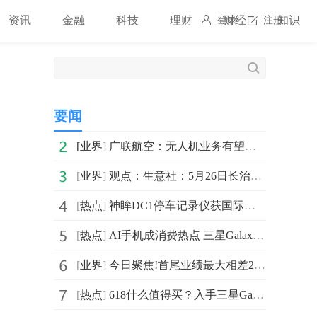
资讯
金融
科技
理财
财经
知识
登录
注册
要闻
[
业界
]
广联航空：无人机业务有望成公司未来确定性较高的核心增量赛道之一
[
业界
]
观点：生意社：5月26日长治市场炼焦配煤价格上涨
[
热点
]
神眸DC1停车记录仪获国际设计金奖 DC1Lite顺势重磅上市
[
热点
]
AI手机成消费热点 三星Galaxy系列以硬核技术领跑全球市场
[
业界
]
今日聚焦!首尾业绩最大相差280%，首批浮动费率基金迎“周年考”
[
热点
]
618什么值得买？入手三星Galaxy Tab S11系列乐享高效办公