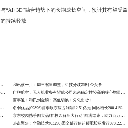
“AI+3D”融合趋势下的长期成长空间，预计其有望受益
求的持续释放。
台
仿真
物理
训练
世界
TF大成基金份额减少500万份，重仓股宁德时代、贵州茅台、中际旭创
和讯蔡一川：周三缩量调整，科技分歧加剧 今头条
股票行情快报：正业科技（300410）5月26日主力资金净买入6703.95万元|最新消息
广联航空：无人机业务有望成公司未来确定性较高的核心增量赛道之一
百事通！和讯刘金锁：高低切换！分化出货！
（00326.HK）建议修订公司细则，6月29日股东周年大会表决 当前聚焦
名创优品(09896)首季股东应占利润12.51亿元 同比增长200.41%
8日接受机构调研，华福证券、煜德投资等多家机构参与
京东校园携手四大品牌“校园解压大行动”圆满结束，助力百万名学子轻松迎未来
热点聚焦：华勤技术(03296)因全部行使超额配股权发行878.22万股