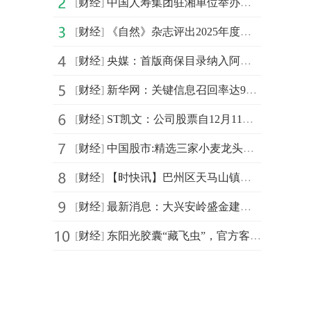
[
财经
]
中国人寿集团驻湘单位举办体育节
[
财经
]
《自然》杂志评出2025年度十大科学人物 梁文锋和杜梦然入选
[
财经
]
央媒：首版商保目录纳入阿尔茨海默、CAR-T等治疗药品，影响几何|热点聚焦
[
财经
]
新华网：关键信息召回率达98.7%
[
财经
]
ST凯文：公司股票自12月11日起撤销其他风险警示 看热讯
[
财经
]
中国股市:精选三家小麦龙头股(值得收藏)_今日热讯
[
财经
]
【时快讯】巴州区天马山镇琼氏殡葬服务店（个体工商户）成立 注册资本1万人民币
[
财经
]
最新消息：大兴安岭盛金建材有限公司成立 注册资本10万人民币
[
财经
]
东阳光胶囊“藏飞虫”，官方客服：我们不清楚