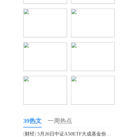
39热文
一周热点
[
财经
]
5月26日中证A50ETF大成基金份额减少500万份，重仓股宁德时代、贵州茅台、中际旭创