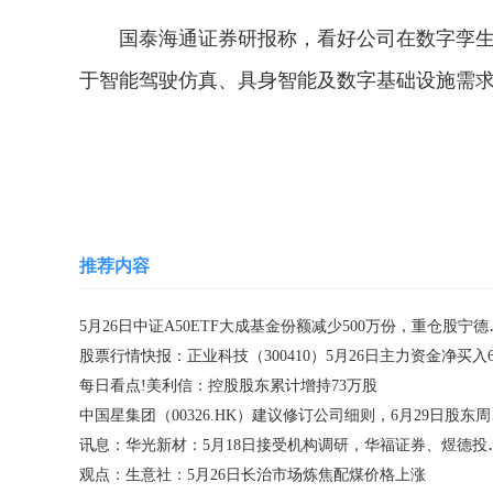
国泰海通证券研报称，看好公司在数字孪生与
于智能驾驶仿真、具身智能及数字基础设施需
关键词：
五一视界
盘中
港股
数据
智能
平
推荐内容
5月26日中证A50E
每日看点!美利信：控股股东累计增持73万股
中国星集团
讯息：华光新材：5月1
观点：生意社：5月26日长治市场炼焦配煤价格上涨