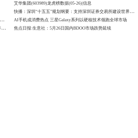
艾华集团(603989)龙虎榜数据(05-26)|信息
快播：深圳“十五五”规划纲要：支持深圳证券交易所建设世界一流交易所
26年镀锌钢丝这只概念龙头股，看看有你关注的吗？（3/25） 今日热闻
AI手机成消费热点 三星Galaxy系列以硬核技术领跑全球市场
今日聚焦!首尾业绩最大相差280%，首批浮动费率基金迎“周年考”
焦点日报:生意社：5月26日国内BDOO市场跌势延续