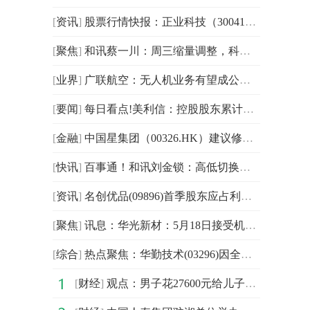
[
资讯
]
股票行情快报：正业科技（300410）5月26日主力资金净买入6703.95万元|最新消息
[
聚焦
]
和讯蔡一川：周三缩量调整，科技分歧加剧 今头条
[
业界
]
广联航空：无人机业务有望成公司未来确定性较高的核心增量赛道之一
[
要闻
]
每日看点!美利信：控股股东累计增持73万股
[
金融
]
中国星集团（00326.HK）建议修订公司细则，6月29日股东周年大会表决 当前聚焦
[
快讯
]
百事通！和讯刘金锁：高低切换！分化出货！
[
资讯
]
名创优品(09896)首季股东应占利润12.51亿元 同比增长200.41%
[
聚焦
]
讯息：华光新材：5月18日接受机构调研，华福证券、煜德投资等多家机构参与
[
综合
]
热点聚焦：华勤技术(03296)因全部行使超额配股权发行878.22万股
[
财经
]
观点：男子花27600元给儿子补课，结果两门课全不及格！网友：家长问题也很大！