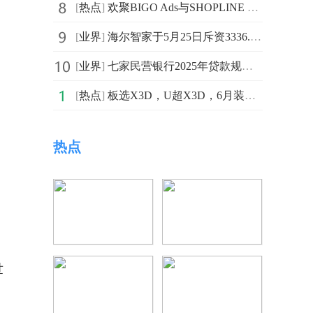
[
热点
]
欢聚BIGO Ads与SHOPLINE Q1增势强劲，集团多元化增长表现亮眼
[
业界
]
海尔智家于5月25日斥资3336.97万元回购164万股A股-每日精选
[
业界
]
七家民营银行2025年贷款规模萎缩，转型路在何方？|今日热搜
[
热点
]
板选X3D，U超X3D，6月装机就看这几款AMD主板
热点
世