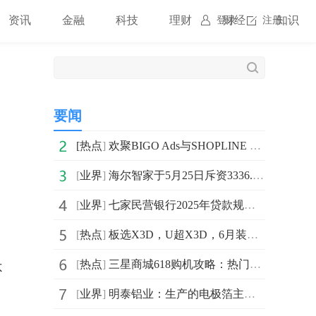
资讯
金融
科技
理财
财经
知识
登录
注册
要闻
[
热点
]
欢聚BIGO Ads与SHOPLINE Q1增势强劲，集团多元化增长表现亮眼
[
业界
]
海尔智家于5月25日斥资3336.97万元回购164万股A股-每日精选
[
业界
]
七家民营银行2025年贷款规模萎缩，转型路在何方？|今日热搜
[
热点
]
板选X3D，U超X3D，6月装机就看这几款AMD主板
[
热点
]
三星商城618购机攻略：热门直板、折叠屏旗舰全解析
不
[
业界
]
明泰铝业：生产的电极箔主要用于电解电容器，电极箔、集成电路铝基板等产品可应用于5G基站、ai数据中心 即时看