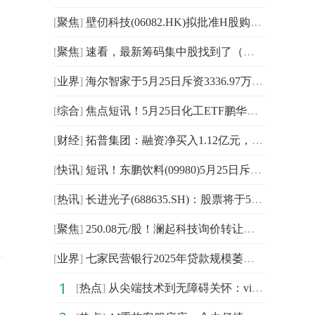
[
聚焦
]
壁仞科技(06082.HK)拟批准H股购股权及激励计划，6月15日召开股东特别大会 每日快播
[
聚焦
]
速看，最新筹码集中股找到了（附股） 当前热讯
[
业界
]
海尔智家于5月25日斥资3336.97万元回购164万股A股-每日精选
[
综合
]
焦点短讯！5月25日化工ETF鹏华基金份额减少4.22亿份，重仓股万华化学、盐湖股份、天赐材料
[
财经
]
拓普集团：融资净买入1.12亿元，融资余额33.67亿元
[
快讯
]
短讯！东鹏饮料(09980)5月25日斥资9995.57万元回购68.32万股A股
[
热讯
]
长进光子(688635.SH)：股票将于5月27日在上交所科创板上市
[
聚焦
]
250.08元/股！澜起科技询价转让价格初步确定，拟转让股份获全额认购
[
业界
]
七家民营银行2025年贷款规模萎缩，转型路在何方？|今日热搜
[
热点
]
从尖端技术到无障碍关怀：vivo携多项创新成果亮相联通合作伙伴大会