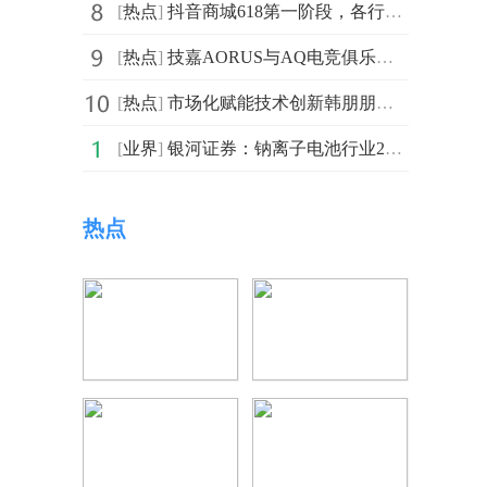
[
热点
]
抖音商城618第一阶段，各行业高光品牌榜发布！
[
热点
]
技嘉AORUS与AQ电竞俱乐部续约携手，以专业硬件助力中国电竞再攀高峰
[
热点
]
市场化赋能技术创新韩朋朋携手承德金财信息科技推动两大核心成果落地
[
业界
]
银河证券：钠离子电池行业2026年有望迎来产业奇点 快讯
热点
，