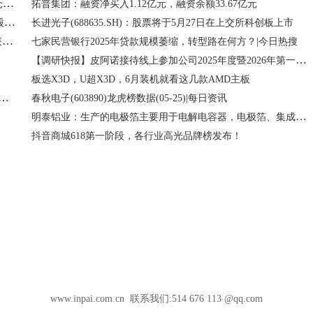
焦点短讯！5月25日化工ETF鹏华基金份额减少4.22亿份，重仓股万华化学、盐湖股份、天赐材料
拓普集团：融资净买入1.12亿元，融资余额33.67亿元
短讯！东鹏饮料(09980)5月25日斥资9995.57万元回购68.32万股A股
长进光子(688635.SH)：股票将于5月27日在上交所科创板上市
250.08元/股！澜起科技询价转让价格初步确定，拟转让股份获全额认购
七家民营银行2025年贷款规模萎缩，转型路在何方？|今日热搜
【调研快报】皮阿诺接待线上参加公司2025年度暨2026年第一季度业绩说明会的全体投资者调研
板选X3D，U超X3D，6月装机就看这几款AMD主板
：消费者更理性、Z世代更敏感，企业不应再卷供应链
春秋电子(603890)龙虎榜数据(05-25)|每日资讯
明泰铝业：生产的电极箔主要用于电解电容器，电极箔、集成电路铝基板等产品可应用于5G基站、ai数据中心 即时看
抖音商城618第一阶段，各行业高光品牌榜发布！
www.inpai.com.cn 联系我们:514 676 113 @qq.com