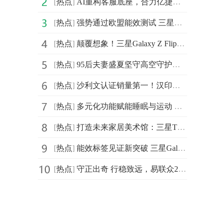
[
热点
]
AI重构客服底座，合力亿捷入选《2025中国企业数智化转型升级服务全景图》
[
热点
]
强势通过欧盟能效测试 三星Galaxy Z Flip7|Z Flip7 FE耐用性太出色
[
热点
]
颠覆想象！三星Galaxy Z Flip7灵活拍摄方式让创作更自由、更简单
[
热点
]
95后夫妻盛夏坚守高空守护万家清凉 京东以旧换新享国补再送外卖券
[
热点
]
沙利文认证销量第一！汉印便携A4打印机如何引爆新蓝海
[
热点
]
多元化功能赋能睡眠与运动 三星Galaxy Watch8系列初体验
[
热点
]
打造未来家居美术馆：三星The Frame画壁艺术电视凭何成为客厅空间主角？
[
热点
]
能效标签见证新突破 三星Galaxy Z Flip7系列带给用户更安心的体验
[
热点
]
守正出奇 行稳致远，易联众2025年度年中工作会议顺利召开