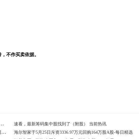
考，不作买卖依据。
Ads与SHOPLINE Q1增势强劲，集团多元化增长表现亮眼
速看，最新筹码集中股找到了（附股） 当前热讯
壁仞科技(06082.HK)拟批准H股购股权及激励计划，6月15日召开股东特别大会 每日快播
海尔智家于5月25日斥资3336.97万元回购164万股A股-每日精选