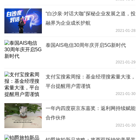
“白沙泉·对话大咖”探秘企业发展之道，投
融界为企业成长护航
2021-01-28
泰国AIS电信30周年庆开启5G新时代
2021-01-29
支付宝搜索周报：基金经理搜索量大涨，
平台提醒用户需谨慎
2021-01-30
一年内四度获京东嘉奖：返利网持续赋能
合作伙伴
2021-01-30
铂爵旅拍新品攻略：将西双版纳的美景装