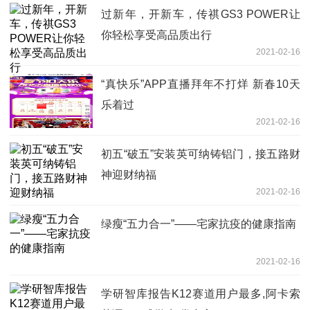
过新年，开新车，传祺GS3 POWER让
你轻松享受高品质出行
2021-02-16
“真快乐”APP直播拜年不打烊 新春10天
乐着过
2021-02-16
初五“破五”安装英可纳铸铝门，接五路财
神迎财纳福
2021-02-16
绿瘦“五力合一”——宅家抗疫的健康指南
2021-02-16
学研智库报告K12赛道用户最多,阿卡索