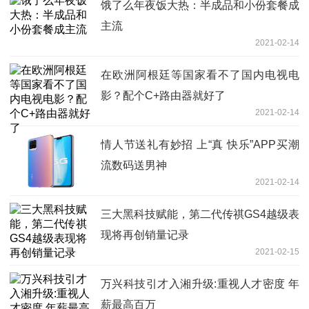
饿了么年夜饭大热：半成品和小份套餐成
主流
2021-02-14
在欧洲阿根廷等国家看不了国内电视电
影？配个C+路由器就好了
2021-02-14
情人节送礼有妙招 上“真 快乐”APP买潮
流数码送男神
2021-02-14
三大黑科技赋能，第二代传祺GS4越级表
现将再创销量记录
2021-02-15
万兴科技引才入湘升级:重视人才密度 年
薪最高百万