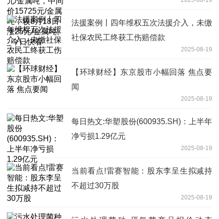
2025-08-19
吨，较8月18日涨25元/金属吨。_今日快
看
法援案例丨四年维权五次法援介入，未缴
社保农民工终获工伤赔偿款
2025-08-19
【环球财经】东京股市小幅回落 焦点要
闻
2025-08-19
每日热文:华塑股份(600935.SH)：上半年
净亏损1.29亿元
2025-08-19
当前看点!雷赛智能：股东李呈生拟减持
不超过30万股
2025-08-19