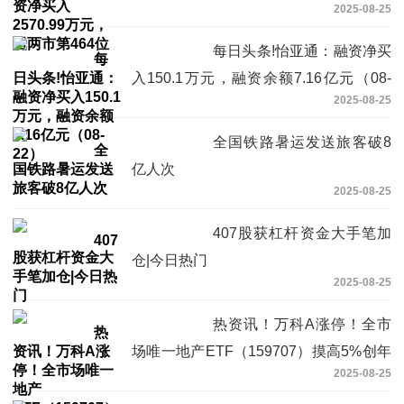
2025-08-25
每日头条!怡亚通：融资净买
入150.1万元，融资余额7.16亿元（08-
2025-08-25
22）
全国铁路暑运发送旅客破8
亿人次
2025-08-25
407股获杠杆资金大手笔加
仓|今日热门
2025-08-25
热资讯！万科A涨停！全市
场唯一地产ETF（159707）摸高5%创年
2025-08-25
内新高！机构看好地产板块的中长期配置