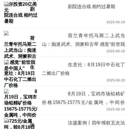
剧院连台戏 相约过暑期
2025-08-19
荷兰青年托马斯二上武当
山：痴迷武术、洞箫和古琴 感觉“前世我
2025-08-19
是中国人”
生意社：8月19日中石化丁
二烯出厂价格
2025-08-19
8月19日，宝鸡市场铅精矿
价格15675-15775元/金属吨，中间价
2025-08-19
15725元/金属吨，较8月18日涨25元/金
属吨。_今日快看
法援案例丨四年维权五次法