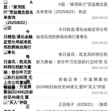
A股：“家用医疗”受益概念股
名单查询（2025/8/22） 热议
2025-08-22
今日精选:通化金融监管分局
核准高伟胜辉南农商行董事长
2025-08-22
每日速讯：凯龙高科聘任程
默为董秘：曾任申万宏源执行总经理 无
2025-08-22
上市公司董秘工作经验
美银证券：升速腾聚创
(02498)目标价至46港元 重申“买入”评级
2025-08-22
正昌电子（833622）：陕西