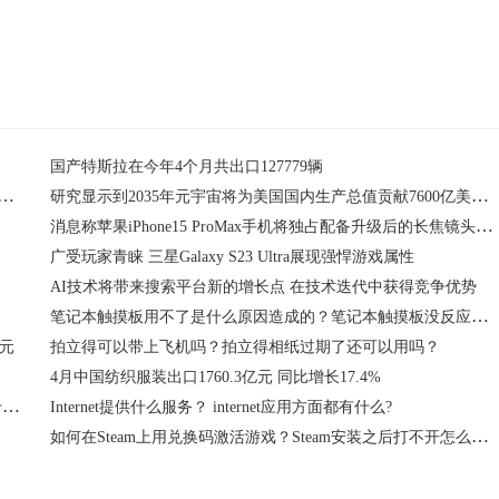
国产特斯拉在今年4个月共出口127779辆
B发布三大空间数字化解决方案 实现组织全场景数据互联
研究显示到2035年元宇宙将为美国国内生产总值贡献7600亿美元 约占总量的2.4%
消息称苹果iPhone15 ProMax手机将独占配备升级后的长焦镜头和潜望镜技术
广受玩家青睐 三星Galaxy S23 Ultra展现强悍游戏属性
AI技术将带来搜索平台新的增长点 在技术迭代中获得竞争优势
笔记本触摸板用不了是什么原因造成的？笔记本触摸板没反应该怎样解决？
亿元
拍立得可以带上飞机吗？拍立得相纸过期了还可以用吗？
4月中国纺织服装出口1760.3亿元 同比增长17.4%
计算机的发展经历了哪几个阶段？计算机网络的主要功能是什么？
Internet提供什么服务？ internet应用方面都有什么?
如何在Steam上用兑换码激活游戏？Steam安装之后打不开怎么办？