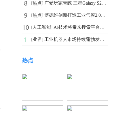
[
热点
]
广受玩家青睐 三星Galaxy S23 Ultra展现强悍游戏属性
[
热点
]
博德维创新打造工业气膜2.0技术，赋能“绿色港口”快速发
[
人工智能
]
AI技术将带来搜索平台新的增长点 在技术迭代中获得竞争
[
业界
]
工业机器人市场持续蓬勃发展 市场规模创下历史新高
之
热点
还