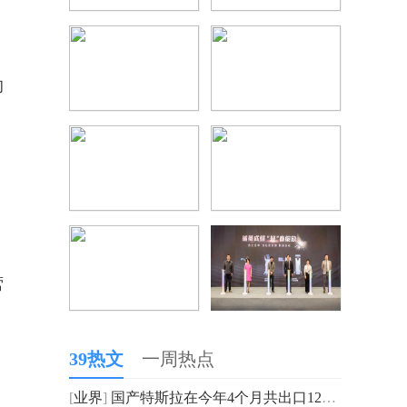
的
营
39热文
一周热点
[
业界
]
国产特斯拉在今年4个月共出口127779辆