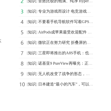
[
知识
]
音效比较的饱满、纯净 HyperX暴风 专业FPS耳机京东229元
[
知识
]
专业为游戏而设计 电竞游戏耳机大推荐
[
知识
]
不要看手机导航软件写着GPS就被骗了！来了解下北斗导航
[
知识
]
AirPods成苹果最受欢迎配件 大改款将于20年见面
不
[
知识
]
微软正在努力研究 折叠屏的笔记本会是趋势吗
[
知识
]
三星即将推出的A8S手机：也要上打孔屏
[
知识
]
诺基亚9 PureView再曝光：正面没有搭载刘海屏
[
知识
]
无人机改变了战争的形态，美专家：中国WJ-600无人机可打
[
知识
]
日本建造“最小的汽车”，可以随身携带，但是功能却很强