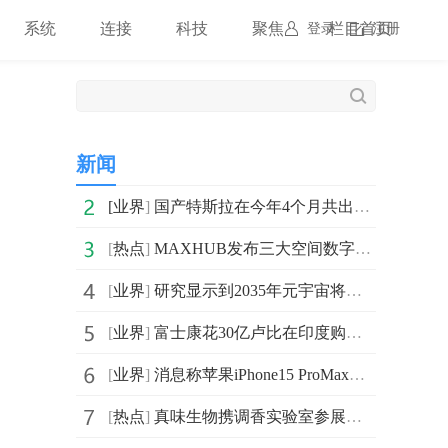
系统
连接
科技
聚焦
栏目首页
登录
注册
新闻
[
业界
]
国产特斯拉在今年4个月共出口127779辆
[
热点
]
MAXHUB发布三大空间数字化解决方案 实现组织全场景数据互联
[
业界
]
研究显示到2035年元宇宙将为美国国内生产总值贡献7600亿
[
业界
]
富士康花30亿卢比在印度购买120万平方米的土地
[
业界
]
消息称苹果iPhone15 ProMax手机将独占配备升级后的长焦
[
热点
]
真味生物携调香实验室参展伯明翰Vaper Expo UK