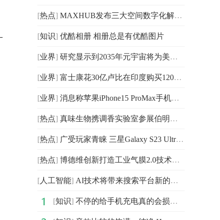
[
热点
]
MAXHUB发布三大空间数字化解决方案 实现组织全场景数据互联
[
知识
]
优酷相册 相册总是有优酷图片
广
[
业界
]
研究显示到2035年元宇宙将为美国国内生产总值贡献7600亿
[
业界
]
富士康花30亿卢比在印度购买120万平方米的土地
[
业界
]
消息称苹果iPhone15 ProMax手机将独占配备升级后的长焦
[
热点
]
真味生物携调香实验室参展伯明翰Vaper Expo UK
[
热点
]
广受玩家青睐 三星Galaxy S23 Ultra展现强悍游戏属性
[
热点
]
博德维创新打造工业气膜2.0技术，赋能“绿色港口”快速发
[
人工智能
]
AI技术将带来搜索平台新的增长点 在技术迭代中获得竞争
[
知识
]
不停的给手机充电真的会损坏电池吗？