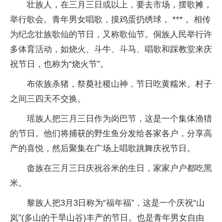
壮族人，在三月三日或以上，要去市场，摆歌摊，
举行歌会。青年男女唱歌，摸鸡蛋扔绣球， *** 。相传
为纪念壮族歌仙的节日，又称歌仙节。侗族人民举行许
多体育活动，如烧火、斗牛、斗马、唱歌和踩教堂来庆
祝节日，也称为“烧火节”。
布依族杀猪，祭奠社稷山神，节日吃黄糯米。村子
之间三四天不交换。
瑶族人把三月三日作为岗巴节，这是一个集体渔猎
的节日。他们将捕获的野生鱼分发给各家各户，分享高
产的喜悦，然后聚集在广场上唱歌跳舞庆祝节日。
畲族在三月三日庆祝谷米的生日，家家户户都吃黑
米。
黎族人把3月3日称为“福年福”，这是一个庆祝“山
岚”(多山的干旱山谷)丰产的节日。也是青年男女自由