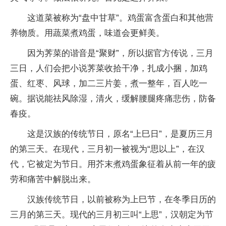
这道菜被称为“盘中甘草”。鸡蛋富含蛋白和其他营
养物质。用蔬菜煮鸡蛋，味道会更鲜美。
因为荠菜的谐音是“聚财”，所以据官方传说，三月
三日，人们会把小说荠菜收拾干净，扎成小捆，加鸡
蛋、红枣、风球，加二三片姜，煮一整年，百人吃一
碗。据说能祛风除湿，清火，缓解腰腿疼痛悲伤，防备
春疫。
这是汉族的传统节日，原名“上巳日”，是夏历三月
的第三天。在现代，三月初一被视为“思以上”，在汉
代，它被定为节日。用芥末煮鸡蛋象征着从前一年的疲
劳和痛苦中解脱出来。
汉族传统节日，以前被称为上巳节，在冬季日历的
三月的第三天。现代的三月初三叫“上思”，汉朝定为节