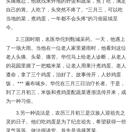
头痛难忍，他就找来外地的野蛋和蔬菜，煮了吃，满足
自己的胃。人吃了，头突然不疼了。“三月三，可以吃
当地的菜，煮鸡蛋，一年都不会头疼”的习俗延续至
今。
2.三国时期，名医华佗到甄城采药。一天，他遇上
了一场大雨。当他在一位老人家里避雨时，他看到这位
老人头痛、头晕、痛苦。华佗马上给老人诊断，从老人
的花园里摘了一把糯米菜，让老人用果汁煮鸡蛋。老人
遵命，拿了三个鸡蛋，治好了。故事传开，人炒鸡蛋
饭， *** 遍布城乡。华佗在三月三日治疗长者。于是，
到了三月初三，米饭和煮鸡蛋配蔬菜逐渐流传开来，成
为一种习俗。
3.另一种说法是，农历三月初三是汉族人迎祖先之
灵的日子。他们吃鸡蛋是为了纪念祖先，希望获得一些
灵气等等。做法很讲究。首先是选择荠菜。