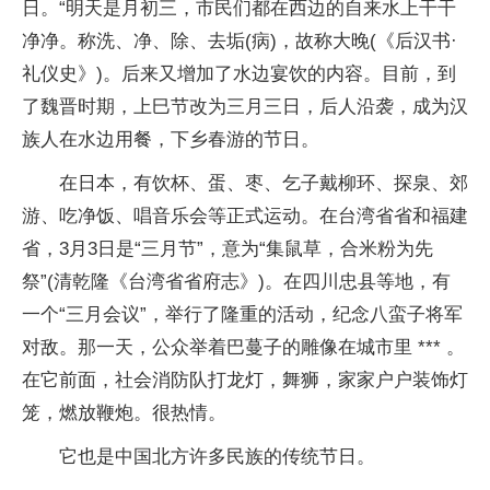
日。“明天是月初三，市民们都在西边的自来水上干干
净净。称洗、净、除、去垢(病)，故称大晚(《后汉书·
礼仪史》)。后来又增加了水边宴饮的内容。目前，到
了魏晋时期，上巳节改为三月三日，后人沿袭，成为汉
族人在水边用餐，下乡春游的节日。
在日本，有饮杯、蛋、枣、乞子戴柳环、探泉、郊
游、吃净饭、唱音乐会等正式运动。在台湾省省和福建
省，3月3日是“三月节”，意为“集鼠草，合米粉为先
祭”(清乾隆《台湾省省府志》)。在四川忠县等地，有
一个“三月会议”，举行了隆重的活动，纪念八蛮子将军
对敌。那一天，公众举着巴蔓子的雕像在城市里 *** 。
在它前面，社会消防队打龙灯，舞狮，家家户户装饰灯
笼，燃放鞭炮。很热情。
它也是中国北方许多民族的传统节日。