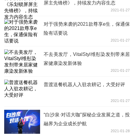
屏主先锋榜》，持续发力内容生态
2021-01-27
对于强势来袭的2021款尊享e生，保通保
险有话要说
2021-01-27
不去美发厅，VitalStyl维彤染发剂带来居
家健康染发新体验
2021-01-27
普渡送餐机器人入驻农耕记，大受好评
2021-01-27
“白沙泉·对话大咖”探秘企业发展之道，投
融界为企业成长护航
2021-01-28