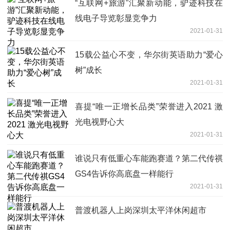
“互联网+旅游”汇聚新动能，驴迹科技在
线电子导览彰显竞争力
2021-01-31
15载公益心不变，华尔街英语助力“爱心
树”成长
2021-01-31
喜提“唯一正增长品类”荣誉进入2021 激
光电视野心大
2021-01-31
谁说只有低重心车能跑赛道？第二代传祺
GS4告诉你高底盘一样能行
2021-01-31
普渡机器人上岗深圳太平洋休闲超市