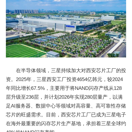
在半导体领域，三星持续加大对西安芯片工厂的投
资。2025年，三星西安工厂投资4654亿韩元，较2024
年同比增长67.5%，主要用于将NAND闪存产线从128
层升级至236层，并计划2026年实现280层量产，以满
足AI服务器、数据中心等领域对高容量、高可靠性存储
芯片的旺盛需求。目前，西安芯片工厂已成为三星电子
在海外最重要的闪存芯片生产基地，承担着三星全球约