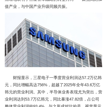
值产业，与中国产业升级同频共振。
财报显示，三星电子一季度营业利润达57.2万亿韩
元，同比增幅高达756%，超越了2025年全年43.6万亿
韩元的营业利润。其中，半导体业务表现尤为突出，营
业利润达到53.7万亿韩元，同比暴涨47.82倍，占公司
整体营业利润的93.4%。与之形成对比的是，视觉显示