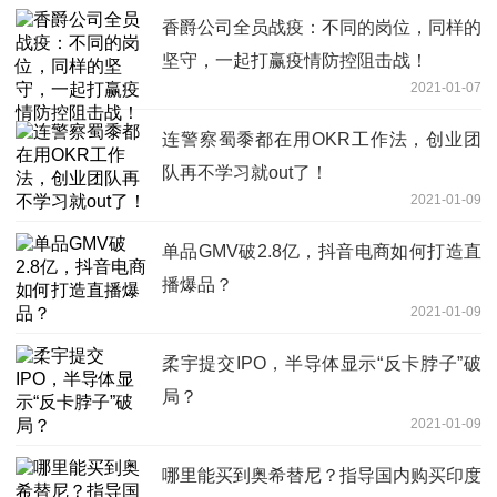
香爵公司全员战疫：不同的岗位，同样的
坚守，一起打赢疫情防控阻击战！
2021-01-07
连警察蜀黍都在用OKR工作法，创业团
队再不学习就out了！
2021-01-09
单品GMV破2.8亿，抖音电商如何打造直
播爆品？
2021-01-09
柔宇提交IPO，半导体显示“反卡脖子”破
局？
2021-01-09
哪里能买到奥希替尼？指导国内购买印度