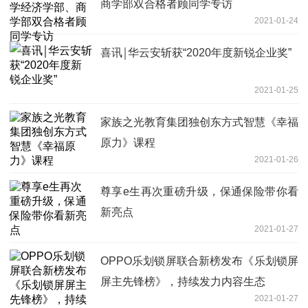
商学部双合格者顾同学专访
2021-01-24
喜讯￨华云安斩获“2020年度新锐企业奖”
2021-01-25
家族之光教育集团独创东方式智慧《幸福
原力》课程
2021-01-26
尊享e生再次重磅升级，保通保险带你看
新亮点
2021-01-27
OPPO乐划锁屏联合新榜发布《乐划锁屏
屏主先锋榜》，持续发力内容生态
2021-01-27