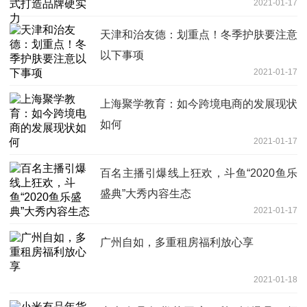
2021-01-17
天津和治友德：划重点！冬季护肤要注意
以下事项
2021-01-17
上海聚学教育：如今跨境电商的发展现状
如何
2021-01-17
百名主播引爆线上狂欢，斗鱼“2020鱼乐
盛典”大秀内容生态
2021-01-17
广州自如，多重租房福利放心享
2021-01-18