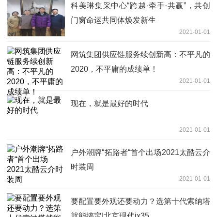
科美琳集采中心“跨越·牵手·共赢”，共创
门窗命运共同体焕发新生
2021-01-01
网筑集团供应链服务续创新高：不平凡的
2020，不平庸的成绩单！
2021-01-01
现在，就是最好的时代
2021-01-01
户外潮牌“拓路者“首个出场2021太酷云介
时装周
2021-01-01
要配置要外观还要动力？选第十代索纳塔
就能搞定|北京现代ix35