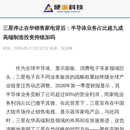
三星停止在华销售家电背后：半导体业务占比超九成
高端制造投资持续加码
时间：2026-05-13 10:12:02 来源：实况网
作为全球半导体、显示面板、消费电子等多领域巨
头，三星电子在不同业务板块的战略权重始终随全球产
业链变迁而动态调整。2026年第一季度财报显示，其
半导体业务贡献了公司超过93%的营业利润，而家电业
务利润占比已微乎其微。在此背景下，三星宣布在中国
大陆市场停止销售电视、显示器等家电产品，与此同
时，三星在华高端制造领域的布局却在加速推进，这也
清晰地表明了三星在华战略的转型方向——聚焦高附加