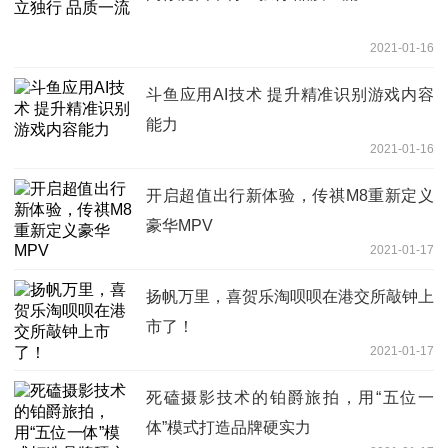
2021-01-16
斗鱼应用AI技术 提升精准识别游戏内容
能力
2021-01-16
开启超值出行新体验，传祺M8重新定义
豪华MPV
2021-01-17
扬帆万里，喜贺乐淘呗呗在港交所敲钟上
市了！
2021-01-17
死磕摄影技术的铂爵旅拍，用“五位一
体”模式打造品牌硬实力