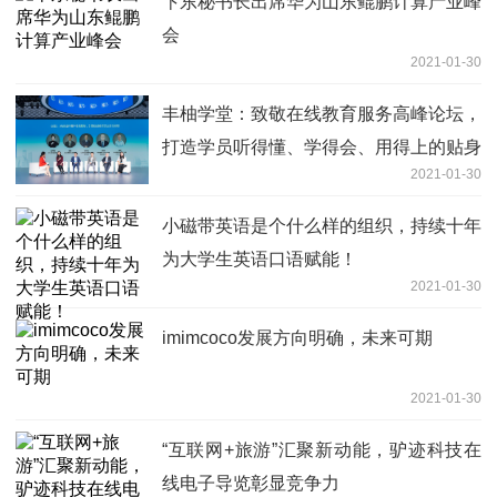
卞东秘书长出席华为山东鲲鹏计算产业峰
会
2021-01-30
丰柚学堂：致敬在线教育服务高峰论坛，
打造学员听得懂、学得会、用得上的贴身
2021-01-30
理财课程
小磁带英语是个什么样的组织，持续十年
为大学生英语口语赋能！
2021-01-30
imimcoco发展方向明确，未来可期
2021-01-30
“互联网+旅游”汇聚新动能，驴迹科技在
线电子导览彰显竞争力