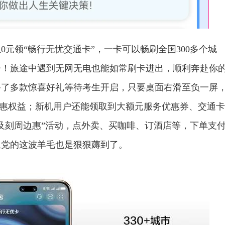
元领“畅行无忧交通卡”，一卡可以畅刷全国300多个城
子！旅途中遇到无网无电也能如常刷卡进出，顺利奔赴你
备了多款惊喜好礼等待考生开启，只要桌面右滑至负一屏
种优惠权益；新机用户还能领取到大额元服务优惠券、交通卡
及刻周边惠”活动，点外卖、买咖啡、订酒店等，下单支
生党的这波羊毛也是狠狠薅到了。