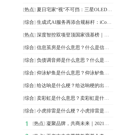
[
热点
]
夏日宅家“视”不可挡：三星OLED系列解锁全感官沉浸娱乐
[
综合
]
生成式AI服务再添合规标杆：iCourt旗下AlphaGPT完成备案
[
热点
]
深度智控双项登顶国家强基榜｜领跑AI节能赛道，从中国强
[
综合
]
信息茧房是什么意思？什么是信息茧房？
[
综合
]
负债调音师是什么意思？什么是负债调音师？
[
综合
]
仰泳鲈鱼是什么意思？仰泳鲈鱼是什么梗？
[
综合
]
给达响是什么梗？给达响梗的出处含义
[
综合
]
卖彩虹是什么意思？卖彩虹是什么梗？
[
综合
]
小虎排雷是什么梗？小虎排雷是什么意思？
[
热点
]
凝聚品牌，共商未来｜2021中国企业品牌建设峰会暨媒体发