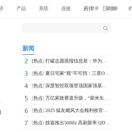
济
产品
系统
连接
科技
聚焦
登录
注册
新闻
[
热点
]
打破志愿填报信息差：华为浏览器推出小艺高考Agent一站式
[
热点
]
夏日宅家“视”不可挡：三星OLED系列解锁全感官沉浸娱乐
[
热点
]
深度智控双项登顶国家强基榜｜领跑AI节能赛道，从中国强
[
热点
]
万亿家政赛道升级，“柴米生活”如何重塑家庭服务标准？
遍
[
热点
]
2025 猛友飓风大会顺利收官，猛玛探索“轻松表达”的无
和
[
热点
]
技嘉推出500Hz 高刷新率 QD-OLED 电竞显示器 AORUS