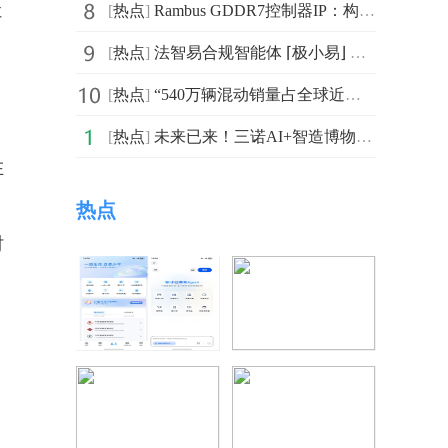
让
[
热点
]
Rambus GDDR7控制器IP：构建扩展的AI边缘计算基础设施
[
热点
]
法智易合规智能体 ⌈极小易⌋ V3.0正式发布
[
热点
]
“540万辆混动销量占全球近半”——浩思动力王瑞平在媒体
[
热点
]
未来已来！三诺AI+智造博物馆即将盛大启幕
在
热点
时