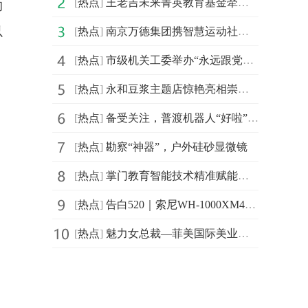
[
热点
]
王老吉未来菁英教育基金牵手汕头大学首设 “刺柠吉奖学
的
以
[
热点
]
南京万德集团携智慧运动社区解决方案精彩亮相2021体博会
[
热点
]
市级机关工委举办“永远跟党走，建功新时代”庆祝建党百
[
热点
]
永和豆浆主题店惊艳亮相崇明花博会，成新晋网红打卡地
[
热点
]
备受关注，普渡机器人“好啦”亮相2021中国连锁餐饮峰会
[
热点
]
勘察“神器”，户外硅砂显微镜
[
热点
]
掌门教育智能技术精准赋能个性化教学 品质课程助力信息
[
热点
]
告白520｜索尼WH-1000XM4头戴降噪耳机静谧白限量版心动发布
[
热点
]
魅力女总裁—菲美国际美业综合平台创始人，菲菲！