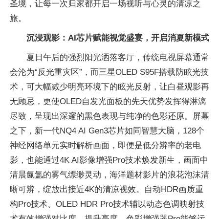
圣境，让每一次归家都开启一场视听与心灵的清凉之
旅。
沉浸观影：AI芯片赋能视觉盛宴，开启消夏新模式
夏日午后的强烈阳光洒落客厅，传统电视屏幕通常
会沦为“反光重灾区”，而三星OLED S95F搭载防眩光技
术，可大幅减少明亮环境下的眩光反射，让白昼观影再
无顾忌，更使OLED自发光面板的先天优势发挥得淋漓
尽致，呈现出深邃的黑色表现与纯净的色彩还原。屏幕
之下，新一代NQ4 AI Gen3芯片如同智慧大脑，128个
神经网络单元实时解析画面，即便是低分辨率的老电
影，也能通过4K AI影像增强Pro技术焕发新生，画面中
清晨氤氲的雾气缥缈灵动，海洋题材影片的浪花泡沫清
晰可辨，绽放出接近4K的清凉视效。自动HDR画质重
构Pro技术、OLED HDR Pro技术辅以动态色调映射技
术有效增强对比度、提升亮度，色彩增强器Pro能够运