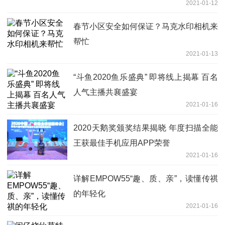
2021-01-12
春节小区安全如何保证？马克水印相机来
帮忙
2021-01-13
“斗鱼2020鱼乐盛典” 即将线上揭幕 百名
人气主播共襄盛宴
2021-01-16
2020天鹅奖颁奖结果揭晓 年度扫描全能
王获最佳手机应用APP荣誉
2021-01-16
详解EMPOW55“趣、质、亲”，读懂传祺
的年轻化
2021-01-16