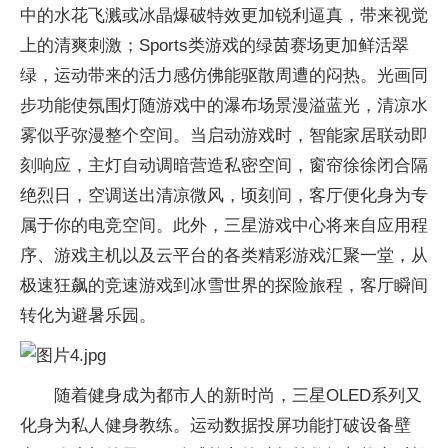
中的水花飞溅或冰晶爆破特效更加锐利逼真，带来视觉
上的清爽刺激；Sports类游戏的绿茵赛场更加鲜活翠
绿，运动带来的活力感仿佛能驱散周遭的闷热。光画同
步功能使氛围灯随游戏中的瀑布场景漫溢蓝光，清凉水
雾似乎弥漫整个空间。当启动游戏时，智能家居联动即
刻响应，主灯自动调暗营造私密空间，窗帘徐徐闭合隔
绝烈日，空调送出清凉微风，顷刻间，客厅便化身为专
属于你的电竞空间。此外，三星游戏中心将来自应用程
序、游戏主机以及云平台的各类精彩游戏汇聚一堂，从
极速狂飙的竞速游戏到冰雪世界的探险旅程，客厅瞬间
转化为避暑乐园。
随着健身成为都市人的新时尚，三星OLED系列又
化身为私人健身教练。运动数据投屏功能打破设备壁