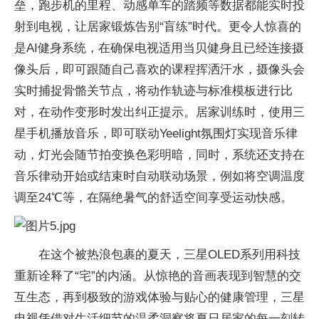
垒，跑步机的里程、动感单车的踏频等数据都能实时投
射到电视，让居家锻炼告别“盲练”时代。更令人惊喜的
是AI健身系统，在确保电视适用当贝健身且已经连接摄
像头后，即可跟随自己喜欢的课程挥洒汗水，摄像头会
实时捕捉骨骼关节点，将动作轨迹与标准模板进行比
对，在动作变形时发出纠正提示。居家训练时，使用三
星手机播放音乐，即可联动Yeelight氛围灯实现音乐律
动，灯光会随节拍变换色彩明暗，同时，系统还支持在
音乐律动开始或结束时自动联动场景，例如将空调温度
调至24℃等，在隔绝暑气的舒适空间享受运动快感。
在这个被热浪包裹的夏天，三星OLED系列用科技
重新诠释了“宅”的内涵。从惊艳的音画表现到智慧的交
互生态，再到极致的游戏体验与贴心的健康管理，三星
电视凭借对生活细节的温柔洞察将夏日居家的每一刻转