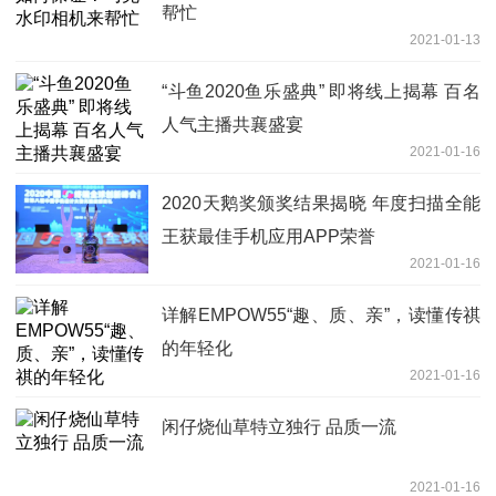
帮忙
2021-01-13
“斗鱼2020鱼乐盛典” 即将线上揭幕 百名
人气主播共襄盛宴
2021-01-16
2020天鹅奖颁奖结果揭晓 年度扫描全能
王获最佳手机应用APP荣誉
2021-01-16
详解EMPOW55“趣、质、亲”，读懂传祺
的年轻化
2021-01-16
闲仔烧仙草特立独行 品质一流
2021-01-16