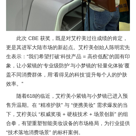
此次 CBE 获奖，既是对艾柠美过往成绩的肯定，
更是其进军
大陆市场的新起点。艾柠美创始人陈明宏先
生表示：“我们希望打破‘科技产品 = 高价低配’的固有印
象，让小紫镜的‘专业级防护’与小梦镜的‘轻量化体验’覆
盖不同消费群体，用‘看得见的科技’提升每个人的护肤
效率。”
随着618的临
近，艾柠美小紫镜与小梦镜已进入预
售升温期。在 “精准护肤” 与 “便携美妆” 需求爆发的当
下，艾柠美以 “权威奖项 + 硬核技术 + 场景创新” 的组
合拳，有望重塑智能美妆设备的市场格局，为行业提供
“技术落地消费场景” 的标杆案例。