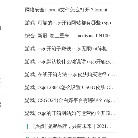
[
网络安全
]
torrent文件怎么打开？torrent文件怎么变成链接？
[
游戏
]
可靠的csgo开箱网站都有哪些 csgo国服箱子怎么卖？
场
[
综合
]
新冠“卷土重来”，medisana PN100雾化器助你轻松度过“二阳”
[
游戏
]
csgo开箱子赚钱 csgo无限bot练枪图怎么进 CSGO有哪些开箱网站？
[
游戏
]
csgo默认按什么键说话 csgo开箱技巧 csgo如何开箱子？
组
[
游戏
]
在线开箱方法 csgo皮肤购买途径 csgo如何开箱？
甚
[
游戏
]
csgo128tick怎么设置 CSGO皮肤 CSGO开箱在什么网站上好？
效
[
游戏
]
CSGO2出金白嫖平台有哪些？ csgo国服箱子怎么卖？
套
[
游戏
]
csgo的开箱网站如何运营的？开箱网站的每一款皮肤价格是
[
热点
]
凝聚品牌，共商未来｜2021中国企业品牌建设峰会暨媒体发