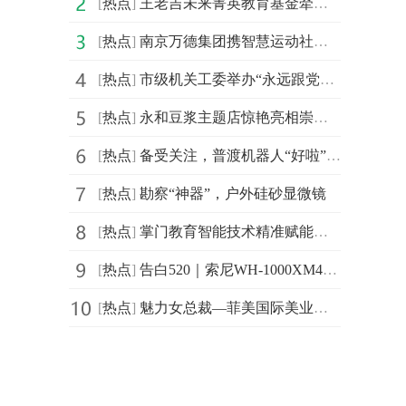
[
热点
]
王老吉未来菁英教育基金牵手汕头大学首设 “刺柠吉奖学
[
热点
]
南京万德集团携智慧运动社区解决方案精彩亮相2021体博会
[
热点
]
市级机关工委举办“永远跟党走，建功新时代”庆祝建党百
[
热点
]
永和豆浆主题店惊艳亮相崇明花博会，成新晋网红打卡地
[
热点
]
备受关注，普渡机器人“好啦”亮相2021中国连锁餐饮峰会
[
热点
]
勘察“神器”，户外硅砂显微镜
[
热点
]
掌门教育智能技术精准赋能个性化教学 品质课程助力信息
[
热点
]
告白520｜索尼WH-1000XM4头戴降噪耳机静谧白限量版心动发布
[
热点
]
魅力女总裁—菲美国际美业综合平台创始人，菲菲！