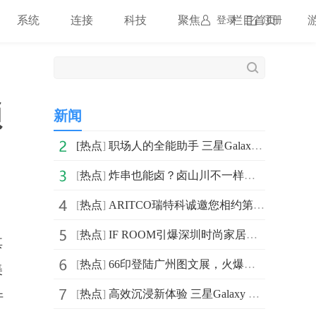
系统
连接
科技
聚焦
栏目首页
登录
注册
锁
新闻
[
热点
]
职场人的全能助手 三星Galaxy S23 Ultra解锁高效生产力
[
热点
]
炸串也能卤？卤山川不一样的卤味炸串
[
热点
]
ARITCO瑞特科诚邀您相约第十届设计上海盛会
[
热点
]
IF ROOM引爆深圳时尚家居设计周，行业大咖热议未来家居
其
[
热点
]
66印登陆广州图文展，火爆吸引图文门店/工厂入驻
美
[
热点
]
高效沉浸新体验 三星Galaxy Tab S8系列618钜惠中
件