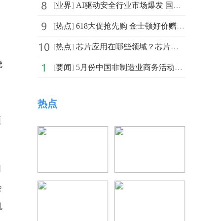
[
业界
]
AI驱动安全行业市场爆发 国内外厂商加速布局“AI安全”
[
热点
]
618大促抢先购 金士顿好价赠豪礼
[
热点
]
芯片应用在哪些领域？芯片的应用领域有哪些？
骁
[
要闻
]
5月份中国非制造业商务活动指数为54.5% 仍保持平稳恢复态势
热点
顺
间
会
机