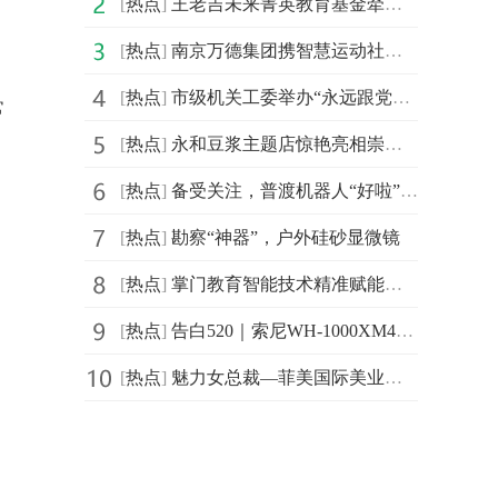
[
热点
]
王老吉未来菁英教育基金牵手汕头大学首设 “刺柠吉奖学
[
热点
]
南京万德集团携智慧运动社区解决方案精彩亮相2021体博会
[
热点
]
市级机关工委举办“永远跟党走，建功新时代”庆祝建党百
常
[
热点
]
永和豆浆主题店惊艳亮相崇明花博会，成新晋网红打卡地
,
[
热点
]
备受关注，普渡机器人“好啦”亮相2021中国连锁餐饮峰会
[
热点
]
勘察“神器”，户外硅砂显微镜
[
热点
]
掌门教育智能技术精准赋能个性化教学 品质课程助力信息
[
热点
]
告白520｜索尼WH-1000XM4头戴降噪耳机静谧白限量版心动发布
[
热点
]
魅力女总裁—菲美国际美业综合平台创始人，菲菲！