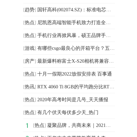
[
趋势
]
国轩高科(002074.SZ)：标准电芯可以满足大众全球市场80%
[
热点
]
尼凯恩高端智能手机致力打造全国化品牌
[
热点
]
手机行业再掀风暴，硕王品牌手机凭实力进阶
[
游戏
]
有哪些csgo最良心的开箱平台？五大csgo良心开箱平台2023
[
房产
]
最新爆料称富士X-S20相机将兼容富士X-H2S的散热风扇
[
热点
]
十月一假期2022放假安排表 百事通
[
热讯
]
RTX 4060 Ti 8GB的平均跑分比RTX 3060 Ti高10%
[
热点
]
2020年高考时间是几号_天天播报
[
热点
]
有几个伏天每伏多少天_热门
[
热点
]
凝聚品牌，共商未来｜2021中国企业品牌建设峰会暨媒体发