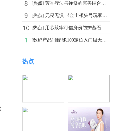
[
热点
]
芳香疗法与禅修的完美结合，西安花实果湖南之旅圆满落幕
[
热点
]
无畏无惧 《金士顿头号玩家赏金赛》正赛开启
[
热点
]
用芯筑牢可信身份防护基石赋能数字新时代
[
数码产品
]
佳能R100定位入门级无反相机 比EOS R50还便宜
热点
无