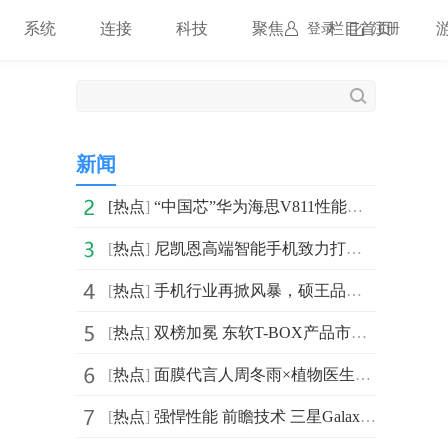
系统
连接
科技
聚焦
栏目首页
登录
注册
新闻
[
热点
]
“中国芯”华为海思V811性能怎么样？2023投影仪处理器排行榜
[
热点
]
尼凯恩高端智能手机致力打造全国化品牌
[
热点
]
手机行业再掀风暴，硕王品牌手机凭实力进阶
[
热点
]
双榜加冕 东软T-BOX产品市占率持续领先
,
[
热点
]
面膜代言人周冬雨×植物医生，对话敏感肌，解锁青刺护肤
[
热点
]
强悍性能 前瞻技术 三星Galaxy S23系列见证燃情赛道