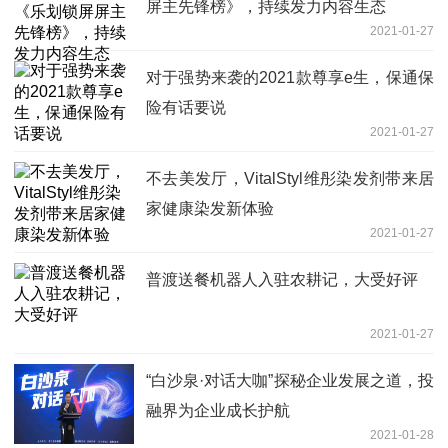
屏主先锋榜》，持续发力内容生态
2021-01-27
对于强势来袭的2021款尊享e生，保通保
险有话要说
2021-01-27
不去美发厅，VitalStyl维彤染发剂带来居
家健康染发新体验
2021-01-27
普渡送餐机器人入驻农耕记，大受好评
2021-01-27
“白沙泉·对话大咖”探秘企业发展之道，投
融界为企业成长护航
2021-01-28