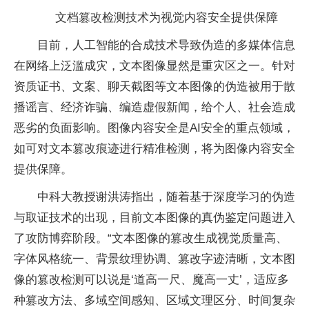
文档篡改检测技术为视觉内容安全提供保障
目前，人工智能的合成技术导致伪造的多媒体信息
在网络上泛滥成灾，文本图像显然是重灾区之一。针对
资质证书、文案、聊天截图等文本图像的伪造被用于散
播谣言、经济
诈骗
、编造虚假新闻，给个人、社会造成
恶劣的负面影响。图像内容安全是AI安全的重点领域，
如可对文本篡改痕迹进行精准检测，将为图像内容安全
提供保障。
中科大教授谢洪涛指出，随着基于深度学
习
的伪造
与取证技术的出现，目前文本图像的真伪鉴定问题进入
了攻防博弈阶段。“文本图像的篡改生成视觉质量高、
字体风格统一、背景纹理协调、篡改字迹清晰，文本图
像的篡改检测可以说是‘道高一尺、魔高一丈’，适应多
种篡改方法、多域空间感知、区域文理区分、时间复杂