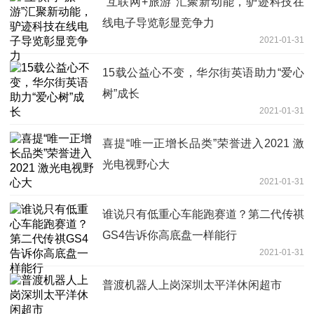
“互联网+旅游”汇聚新动能，驴迹科技在
线电子导览彰显竞争力
2021-01-31
15载公益心不变，华尔街英语助力“爱心
树”成长
2021-01-31
喜提“唯一正增长品类”荣誉进入2021 激
光电视野心大
2021-01-31
谁说只有低重心车能跑赛道？第二代传祺
GS4告诉你高底盘一样能行
2021-01-31
普渡机器人上岗深圳太平洋休闲超市