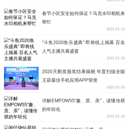
2021-01-12
春节小区安全如何保证？马克水印相机来
帮忙
2021-01-13
“斗鱼2020鱼乐盛典” 即将线上揭幕 百名
人气主播共襄盛宴
2021-01-16
2020天鹅奖颁奖结果揭晓 年度扫描全能
王获最佳手机应用APP荣誉
2021-01-16
详解EMPOW55“趣、质、亲”，读懂传祺
的年轻化
2021-01-16