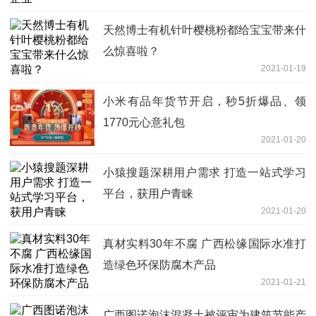
天然博士有机针叶樱桃粉都给宝宝带来什
么惊喜啦？
2021-01-19
小米有品年货节开启，秒5折爆品、领
1770元心意礼包
2021-01-20
小猿搜题深耕用户需求 打造一站式学习
平台，获用户青睐
2021-01-20
真材实料30年不腐 广西松缘国际水准打
造绿色环保防腐木产品
2021-01-21
广西图诺泡沫混凝土被评审为建筑节能产