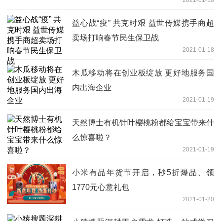
2021-01-18
益心战“疫” 共克时艰 益世传媒携手商超
卖场打响春节民生保卫战
2021-01-18
木瓜移动将在创业板绽放 更好地服务国
内出海企业
2021-01-19
天然博士有机针叶樱桃粉都给宝宝带来什
么惊喜啦？
2021-01-19
小米有品年货节开启，秒5折爆品、领
1770元心意礼包
2021-01-20