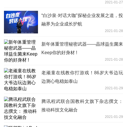
2021-01-27
“白沙泉·对话大咖”探秘企业发展之道，投
融界为企业成长护航
2021-01-28
新年体重管理秘密武器——晶球益生菌来
Keep你的好身材 !
2021-01-28
老顽童在线教你打游戏！86岁大爷边玩
边测心电稳如泰山
2021-01-29
腾讯程武联合国教科文旗下杂志撰文：
推动科技文化融合
2021-01-29