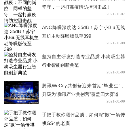
坚守，一起打赢疫情防控阻击战！
2021-01-07
ANC降噪深度达-35dB！苏宁小Biu无线
耳机主动降噪版低至399
2021-01-09
坚持自主研发打造专业品质 小狗吸尘器
行业智能创新典范
2021-01-09
腾讯WeCity共创营迎来首期“毕业生”，
升级为“腾讯产业共创营”覆盖四大赛道
2021-01-09
手把手教你测评品质，如何深“掀”一辆传
祺GS4的老底