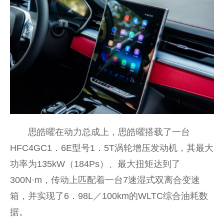
思皓曜在动力总成上，思皓曜搭载了一台
HFC4GC1．6E型号1．5T涡轮增压发动机，其最大
功率为135kW（184Ps）、最大扭矩达到了
300N·m，传动上匹配着一台7速湿式双离合变速
箱，并实现了6．98L／100km的WLTC综合油耗数
据。