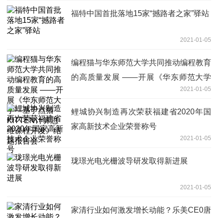
福特中国首批落地15家“撼路者之家”驿站
2021-01-05
编程猫与华东师范大学共同推动编程教育
的高质量发展 ——开展《华东师范大学
2021-01-05
—基于点猫KITTEN计算思维课程开发》
结题报告会
鲤城协兴制造再次荣获福建省2020年国
家高新技术企业荣誉称号
2021-01-05
珑璟光电光栅波导研发取得新进展
2021-01-05
家清行业如何激发增长动能？乐美CE0唐