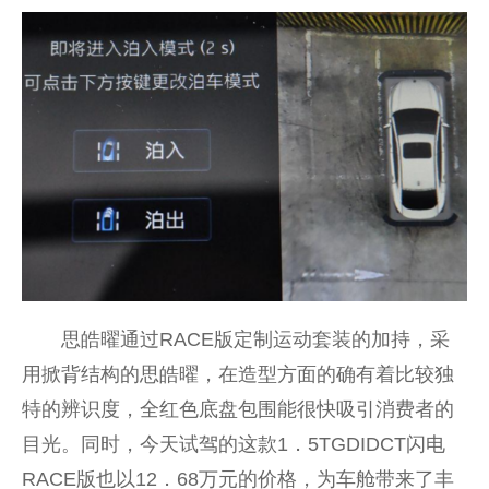
思皓曜通过RACE版定制运动套装的加持，采
用掀背结构的思皓曜，在造型方面的确有着比较独
特的辨识度，全红色底盘包围能很快吸引消费者的
目光。同时，今天试驾的这款1．5TGDIDCT闪电
RACE版也以12．68万元的价格，为车舱带来了丰