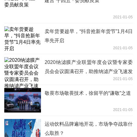
建言“十四五”· 委员献良策
2021-01-05
卖年货要趁早，“抖音抢新年货节”1月4日
率先开启
2021-01-05
2020纳滤膜产业联盟年度会议暨专家委
员会会议圆满召开，助推纳滤产业飞速发
2021-01-05
展
敬畏市场敬畏技术，徐留平的“谦敬”之道
2021-01-05
运动饮料品牌遍地开花，市场争夺战靠什
么取胜？