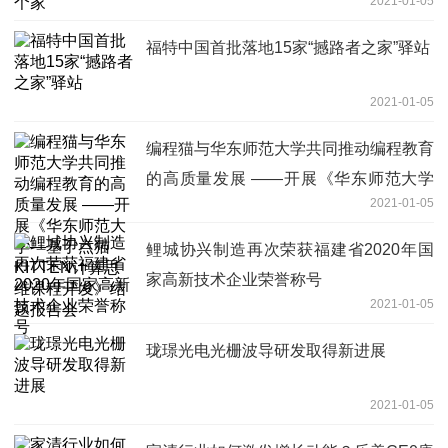
2021-01-05
福特中国首批落地15家“撼路者之家”驿站
2021-01-05
编程猫与华东师范大学共同推动编程教育
的高质量发展 ——开展《华东师范大学
2021-01-05
—基于点猫KITTEN计算思维课程开发》
结题报告会
鲤城协兴制造再次荣获福建省2020年国
家高新技术企业荣誉称号
2021-01-05
珑璟光电光栅波导研发取得新进展
2021-01-05