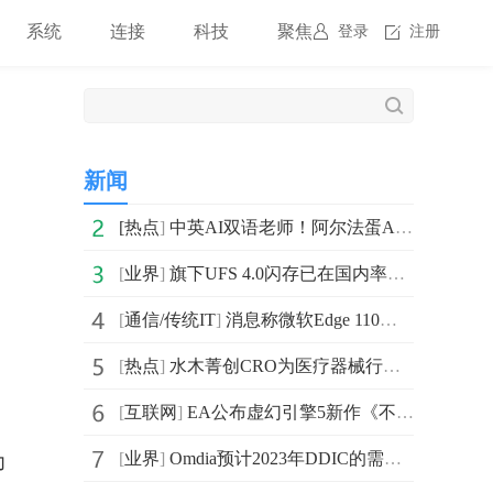
系统
连接
科技
聚焦
登录
注册
新闻
[
热点
]
中英AI双语老师！阿尔法蛋AI词典笔T10凭什么这么火？
[
业界
]
旗下UFS 4.0闪存已在国内率先批量交付 将成为新一代旗
[
通信/传统IT
]
消息称微软Edge 110将是放弃对Windows 7、8和8.1支持的
[
热点
]
水木菁创CRO为医疗器械行业发展赋能
[
互联网
]
EA公布虚幻引擎5新作《不朽者传奇》 将于2023年登陆PS5
[
业界
]
Omdia预计2023年DDIC的需求将有所恢复并实现3%的年同比增长
力