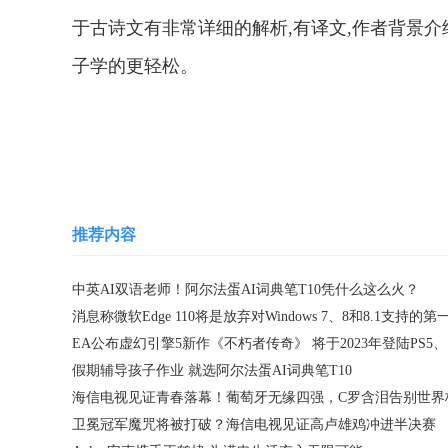
于古诗文有非常详细的解析,有译文,作者背景介绍·
子学的更轻松。
关键词：
推荐内容
中英AI双语老师！阿尔法蛋AI词典笔T10凭什么这么火？
EA公
假期辅导孩子作业 就选阿尔法蛋AI词典笔T10
海信电视见证青春落幕！葡萄牙无缘四强，C罗含泪告别世界
卫冕冠军魔咒将被打破？海信电视见证高卢雄鸡冲进半决赛