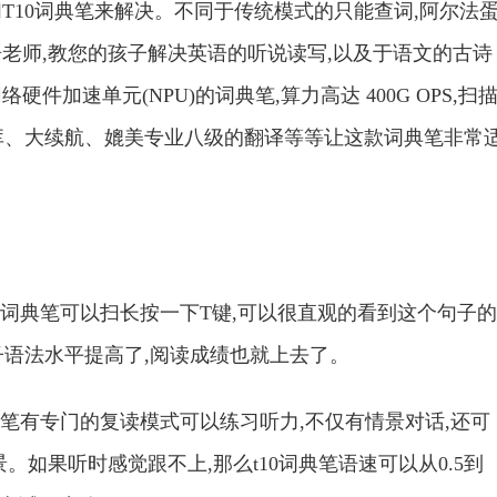
T10词典笔来解决。不同于传统模式的只能查词,阿尔法
双语老师,教您的孩子解决英语的听说读写,以及于语文的古诗
加速单元(NPU)的词典笔,算力高达 400G OPS,扫
的词库、大续航、媲美专业八级的翻译等等让这款词典笔非常
。
0词典笔可以扫长按一下T键,可以很直观的看到这个句子的
孩子语法水平提高了,阅读成绩也就上去了。
典笔有专门的复读模式可以练习听力,不仅有情景对话,还可
如果听时感觉跟不上,那么t10词典笔语速可以从0.5到