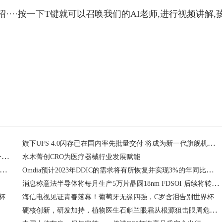
···按一下T键就可以召唤我们的AI老师,进行视频讲解,
旗下UFS 4.0闪存已在国内率先批量交付 将成为新一代旗舰机型的标配
消息称微软Edge 110将是放弃对Windows 7、8和8.1支持的第一个版本
水木菁创CRO为医疗器械行业发展赋能
布虚幻引擎5新作《不朽者传奇》 将于2023年登陆PS5、Xbox Series及PC平台
Omdia预计2023年DDIC的需求将有所恢复并实现3%的年同比增长
消息称意法半导体将每月生产5万片晶圆18nm FDSOI 后续将转向下一个节点
杯
海信电视见证青春落幕！葡萄牙无缘四强，C罗含泪告别世界杯
硬核创新，研发加持，植物医生石斛兰眼霜从根源狙击眼周危“肌”