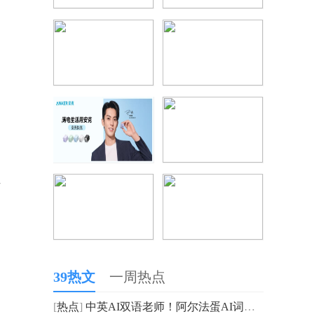
听
、
39热文
一周热点
[
热点
]
中英AI双语老师！阿尔法蛋AI词典笔T10凭什么这么火？