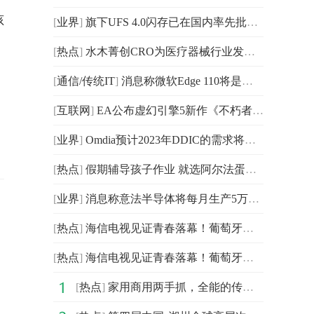
孩
[
业界
]
旗下UFS 4.0闪存已在国内率先批量交付 将成为新一代旗
[
热点
]
水木菁创CRO为医疗器械行业发展赋能
[
通信/传统IT
]
消息称微软Edge 110将是放弃对Windows 7、8和8.1支持的
[
互联网
]
EA公布虚幻引擎5新作《不朽者传奇》 将于2023年登陆PS5
[
业界
]
Omdia预计2023年DDIC的需求将有所恢复并实现3%的年同比增长
[
热点
]
假期辅导孩子作业 就选阿尔法蛋AI词典笔T10
[
业界
]
消息称意法半导体将每月生产5万片晶圆18nm FDSOI 后续
[
热点
]
海信电视见证青春落幕！葡萄牙无缘四强，C罗含泪告别世界
[
热点
]
海信电视见证青春落幕！葡萄牙无缘四强，C罗含泪告别世界
[
热点
]
家用商用两手抓，全能的传祺M6 PRO实在太香