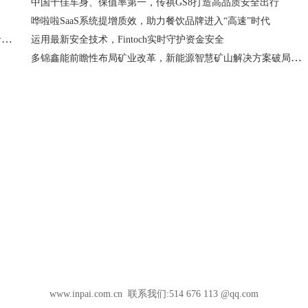
中国十佳车身、保值率第一，传祺GS8打造高品质安全出行
哗啦啦SaaS系统提增质效，助力餐饮品牌进入“高速”时代
傲视时光！黄金配比释放青春能量，植物医生兰精灵探索冻龄机“肌”密
运用最新安全技术，Fintoch实时守护资金安全
多锦鑫能前瞻性布局矿业改革，新能源智慧矿山解决方案破局矿企老大难问题
www.inpai.com.cn 联系我们:514 676 113 @qq.com