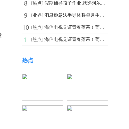
蛋
[
热点
]
假期辅导孩子作业 就选阿尔法蛋AI词典笔T10
[
业界
]
消息称意法半导体将每月生产5万片晶圆18nm FDSOI 后续
描
[
热点
]
海信电视见证青春落幕！葡萄牙无缘四强，C罗含泪告别世界
适
[
热点
]
海信电视见证青春落幕！葡萄牙无缘四强，C罗含泪告别世界
热点