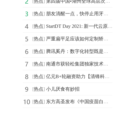
[
热点
]
第四届中国•湖州全球高层次人才创新创业大赛北京城市赛
[
热点
]
朋友清醒一点，快停止用牙开瓶盖的迷惑行为
[
热点
]
StartDT Day 2021: 新一代云原生数据中台仰世而来
[
热点
]
严重扁平足应该如何定制矫正鞋
[
热点
]
腾讯奚丹：数字化转型既是持久战更是攻坚战
[
热点
]
南通市获轻松集团独家技术支持，年度民心工程医保南通保
[
热点
]
亿元B+轮融资助力【清锋科技】拓展齿科、医疗、消费等市场
[
热点
]
小儿厌食有妙招
[
热点
]
东方高圣发布《中国疫苗白皮书》， “疫苗投行”苏州启航