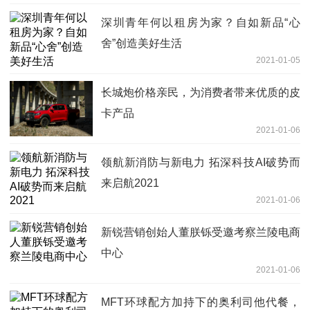
深圳青年何以租房为家？自如新品“心
舍”创造美好生活
2021-01-05
长城炮价格亲民，为消费者带来优质的皮
卡产品
2021-01-06
领航新消防与新电力 拓深科技AI破势而
来启航2021
2021-01-06
新锐营销创始人董朕铄受邀考察兰陵电商
中心
2021-01-06
MFT环球配方加持下的奥利司他代餐，