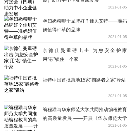
期）助力中小企业健康发展
2021-01-05
孕妇奶粉哪个品牌好？佳贝艾特——准妈
妈值得种草的品牌
2021-01-05
京德仕曼重磅出击 为您安全护家
用“芯”锁住一个家
2021-01-05
福特中国首批落地15家“撼路者之家”驿站
2021-01-05
编程猫与华东师范大学共同推动编程教育
的高质量发展 ——开展《华东师范大学
2021-01-05
—基于点猫KITTEN计算思维课程开发》