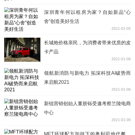
深圳青年何以租房为家？自如新品“心
舍”创造美好生活
2021-01-05
长城炮价格亲民，为消费者带来优质的皮
卡产品
2021-01-06
领航新消防与新电力 拓深科技AI破势而
来启航2021
2021-01-06
新锐营销创始人董朕铄受邀考察兰陵电商
中心
2021-01-06
MFT环球配方加持下的奥利司他代餐，