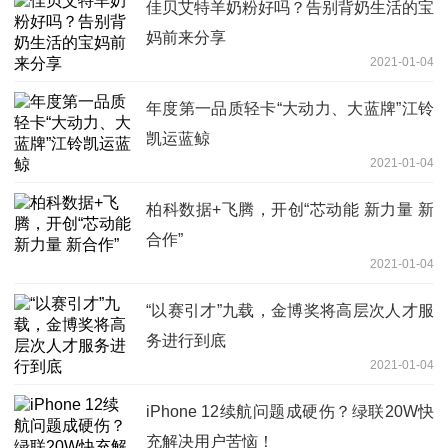
佳贝艾特羊奶粉好吗？告别背奶生活的宝
妈前来分享
2021-01-04
年度第一品质轻卡“大动力、大蓝牌”江铃
凯运蓝鲸
2021-01-04
柏科数据+飞腾，开创“芯动能 新力量 新
合作”
2021-01-04
“以赛引才”九载，金博奖将高层次人才服
务进行到底
2021-01-04
iPhone 12续航问题成硬伤？绿联20W快
充解决用户苦恼！