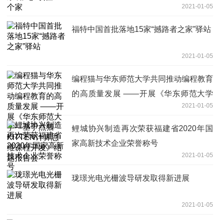
2021-01-05
福特中国首批落地15家“撼路者之家”驿站
2021-01-05
编程猫与华东师范大学共同推动编程教育
的高质量发展 ——开展《华东师范大学
2021-01-05
—基于点猫KITTEN计算思维课程开发》
结题报告会
鲤城协兴制造再次荣获福建省2020年国
家高新技术企业荣誉称号
2021-01-05
珑璟光电光栅波导研发取得新进展
2021-01-05