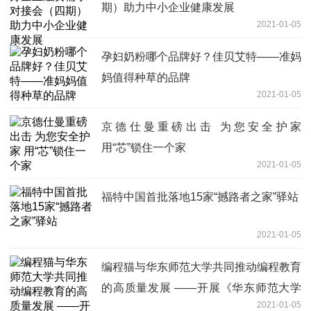
期）助力中小企业健康发展
2021-01-05
孕妇奶粉哪个品牌好？佳贝艾特——准妈
妈值得种草的品牌
2021-01-05
京德仕曼重磅出击 为您安全护家
用“芯”锁住一个家
2021-01-05
福特中国首批落地15家“撼路者之家”驿站
2021-01-05
编程猫与华东师范大学共同推动编程教育
的高质量发展 ——开展《华东师范大学
2021-01-05
—基于点猫KITTEN计算思维课程开发》