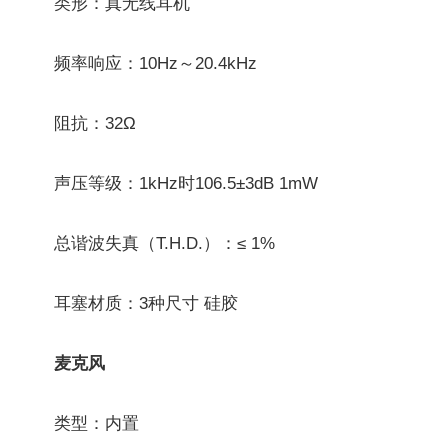
类形：真无线耳机
频率响应：10Hz～20.4kHz
阻抗：32Ω
声压等级：1kHz时106.5±3dB 1mW
总谐波失真（T.H.D.）：≤ 1%
耳塞材质：3种尺寸 硅胶
麦克风
类型：内置