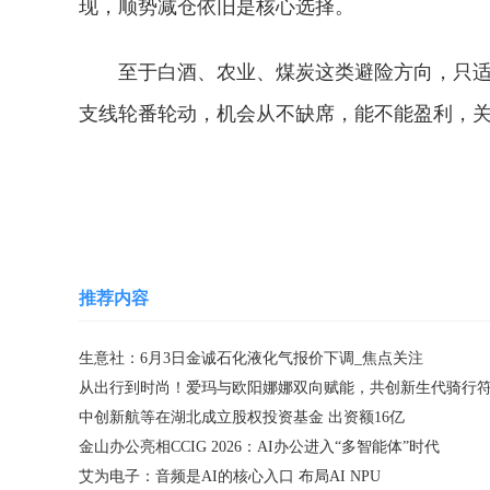
现，顺势减仓依旧是核心选择。
至于白酒、农业、煤炭这类避险方向，只
支线轮番轮动，机会从不缺席，能不能盈利，
关键词：
财经频道
财经资讯
推荐内容
生意社：6月3日金诚石化液化气报价下调_焦点关注
从出行到时尚！爱玛与欧阳娜娜双向赋能，共创新生代骑行
中创新航等在湖北成立股权投资基金 出资额16亿
​金山办公亮相CCIG 2026：AI办公进入“多智能体”时代
艾为电子：音频是AI的核心入口 布局AI NPU