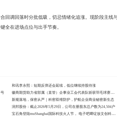
适合回调回落时分批低吸，切忌情绪化追涨。现阶段主线
关键全在进场点位与出手节奏。
和讯李永熙：短期反弹还会延续，低位继续持股待涨
徽商期货助力省部属（直管）企事业工会代表队斩获羽毛球赛冠军
符号
新规落地，保密从严｜科密双维防护，护航企业商业秘密新生态
润邦股份：截止2026年5月29日，公司在册股东总户数为24,504户
宝石角登陆muShanghai国际科技火人节， 电子吧唧绽放文创科技新势力