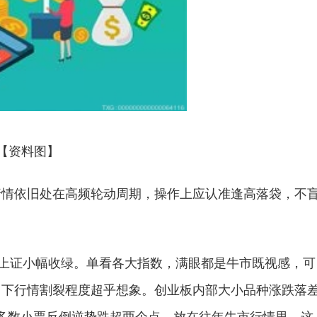
【资料图】
行情依旧处在高频轮动周期，操作上应认准逢高落袋，不
唯独上证小幅收绿。单看各大指数，满眼都是牛市既视感，可
，当下行情割裂程度超乎想象。创业板内部大小品种涨跌落
多数小票反倒逆势跌超两个点。放在往年牛市行情里，这