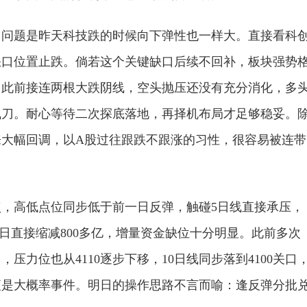
，问题是昨天科技跌的时候向下弹性也一样大。直接看科
缺口位置止跌。倘若这个关键缺口后续不回补，板块强势
。此前接连两根大跌阴线，空头抛压还没有充分消化，多
飞刀。耐心等待二次探底落地，再择机布局才足够稳妥。
大幅回调，以A股过往跟跌不跟涨的习性，很容易被连带
89点，高低点位同步低于前一日反弹，触碰5日线直接承压，
昨日直接缩减800多亿，增量资金缺位十分明显。此前多次
压力位也从4110逐步下移，10日线同步落到4100关口
便是大概率事件。明日的操作思路不言而喻：逢反弹分批