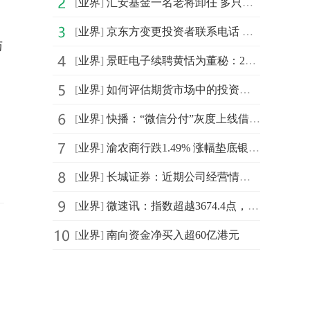
[
业界
]
汇安基金一名老将卸任 多只产品任职回报不佳|焦点滚动
[
业界
]
京东方变更投资者联系电话 每日动态
与
[
业界
]
景旺电子续聘黄恬为董秘：2024年薪酬155万 今年一季度公司净利增长2%
[
业界
]
如何评估期货市场中的投资回报率？-今日热讯
[
业界
]
快播：“微信分付”灰度上线借款功能
[
业界
]
渝农商行跌1.49% 涨幅垫底银行板块
[
业界
]
长城证券：近期公司经营情况及内外部经营环境未发生重大变化-热门看点
[
业界
]
微速讯：指数超越3674.4点，市场为何感受不到赚钱效应？
[
业界
]
南向资金净买入超60亿港元