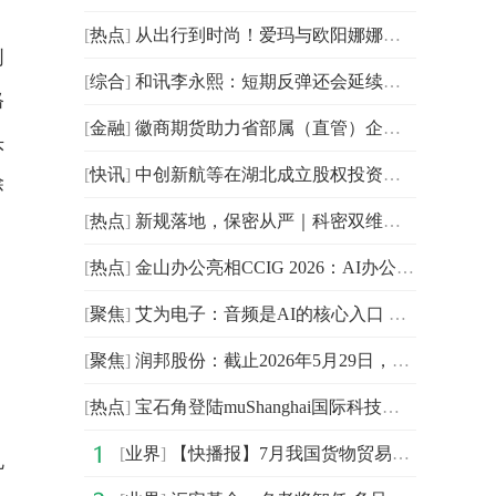
[
热点
]
从出行到时尚！爱玛与欧阳娜娜双向赋能，共创新生代骑行符号
创
[
综合
]
和讯李永熙：短期反弹还会延续，低位继续持股待涨
格
[
金融
]
徽商期货助力省部属（直管）企事业工会代表队斩获羽毛球赛冠军
头
[
快讯
]
中创新航等在湖北成立股权投资基金 出资额16亿
除
[
热点
]
新规落地，保密从严｜科密双维防护，护航企业商业秘密新生态
[
热点
]
​金山办公亮相CCIG 2026：AI办公进入“多智能体”时代
[
聚焦
]
艾为电子：音频是AI的核心入口 布局AI NPU
[
聚焦
]
润邦股份：截止2026年5月29日，公司在册股东总户数为24,504户
[
热点
]
宝石角登陆muShanghai国际科技火人节， 电子吧唧绽放文创科技新势力
，
[
业界
]
【快播报】7月我国货物贸易进出口同比增长6.7% 增速创年内新高
兑