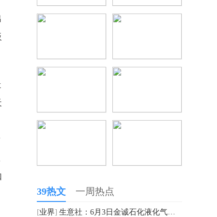
出
板
走
天
标
维
如
39热文
一周热点
[
业界
]
生意社：6月3日金诚石化液化气报价下调_焦点关注