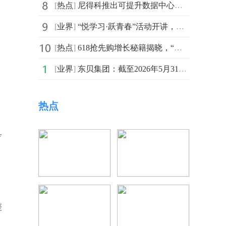
[
热点
]
尼得科推出可提升数据中心设计灵活性的新产品“STC 1.0”样机
[
业界
]
“悦学习·跃青春”活动开讲，青年以担当书写“十五五”答卷 百事通
[
热点
]
618抢先购增长秘籍揭晓，“商品×内容×价格x服务力”引爆生意
[
业界
]
东贝集团：截至2026年5月31日，公司股东户数为31,694户
热点
盲
差