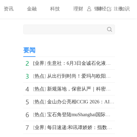
资讯
金融
科技
理财
财经
知识
登录
注册
要闻
[
业界
]
生意社：6月3日金诚石化液化气报价下调_焦点关注
[
热点
]
从出行到时尚！爱玛与欧阳娜娜双向赋能，共创新生代骑行符号
[
热点
]
新规落地，保密从严｜科密双维防护，护航企业商业秘密新生态
[
热点
]
​金山办公亮相CCIG 2026：AI办公进入“多智能体”时代
[
热点
]
宝石角登陆muShanghai国际科技火人节， 电子吧唧绽放文创科技新势力
[
业界
]
每日速递:和讯谭娇娇：指数看似强势回暖，实则修复水分极大