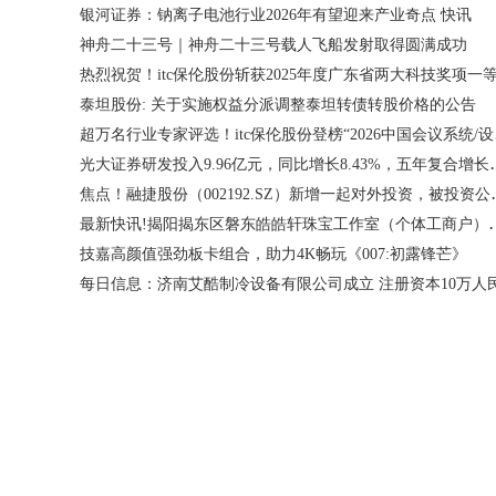
银河证券：钠离子电池行业2026年有望迎来产业奇点 快讯
神舟二十三号｜神舟二十三号载人飞船发射取得圆满成功
热烈祝贺！itc保伦股份斩获2025年度广东省两大科技奖项一
泰坦股份: 关于实施权益分派调整泰坦转债转股价格的公告
超万名行
光大证券研发投入9.96亿元
焦点！融捷股份（002192.
最新快讯!揭阳揭东区磐东皓皓轩珠宝
技嘉高颜值强劲板卡组合，助力4K畅玩《007:初露锋芒》
每日信息：济南艾酷制冷设备有限公司成立 注册资本10万人