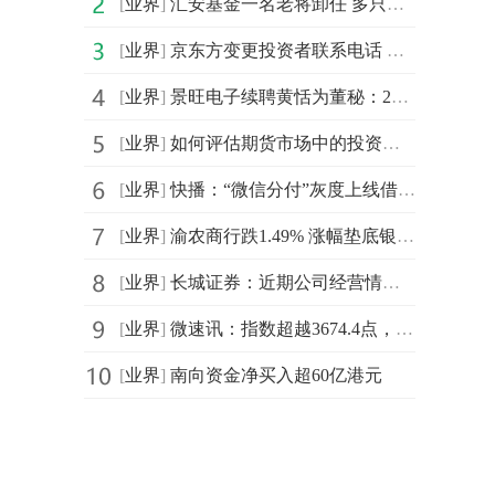
[
业界
]
汇安基金一名老将卸任 多只产品任职回报不佳|焦点滚动
[
业界
]
京东方变更投资者联系电话 每日动态
[
业界
]
景旺电子续聘黄恬为董秘：2024年薪酬155万 今年一季度公司净利增长2%
[
业界
]
如何评估期货市场中的投资回报率？-今日热讯
[
业界
]
快播：“微信分付”灰度上线借款功能
[
业界
]
渝农商行跌1.49% 涨幅垫底银行板块
[
业界
]
长城证券：近期公司经营情况及内外部经营环境未发生重大变化-热门看点
[
业界
]
微速讯：指数超越3674.4点，市场为何感受不到赚钱效应？
[
业界
]
南向资金净买入超60亿港元