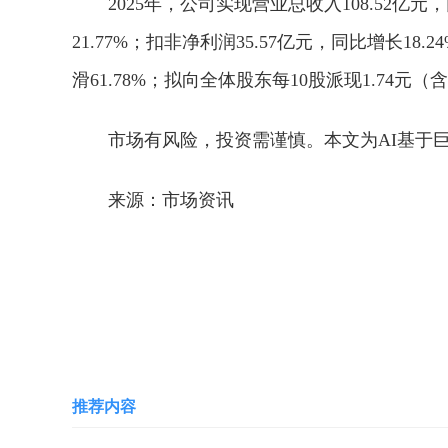
2025年，公司实现营业总收入108.52亿元
21.77%；扣非净利润35.57亿元，同比增长18
滑61.78%；拟向全体股东每10股派现1.74元（
市场有风险，投资需谨慎。本文为AI基于
来源：市场资讯
关键词：
财富管理
投资
融资融券
服务体
大证券
股票质
推荐内容