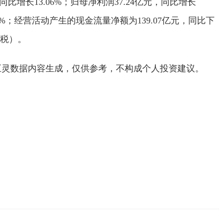
，同比增长13.06%；归母净利润37.24亿元，同比增长
.24%；经营活动产生的现金流量净额为139.07亿元，同比下
含税）。
巨灵数据内容生成，仅供参考，不构成个人投资建议。
系
金融界
公司
年复合增长率
来源
同比增长
业务
经纪
光