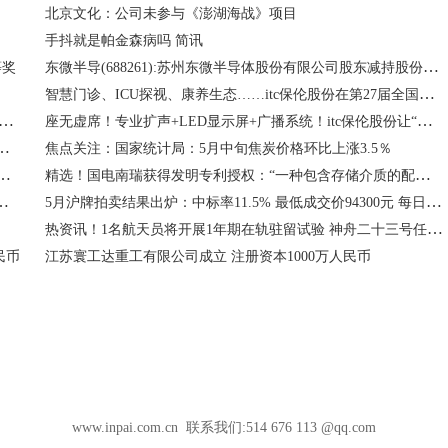
北京文化：公司未参与《澎湖海战》项目
手抖就是帕金森病吗 简讯
东微半导(688261):苏州东微半导体股份有限公司股东减持股份计划公告
等奖
智慧门诊、ICU探视、康养生态……itc保伦股份在第27届全国医院建设大会释放了哪些创新信号？
业专家评选！itc保伦股份登榜“2026中国会议系统/设备十大品牌”
座无虚席！专业扩声+LED显示屏+广播系统！itc保伦股份让“徽BA”更具沉浸感！
，同比增长8.43%，五年复合增长率10.53%
焦点关注：国家统计局：5月中旬焦炭价格环比上涨3.5％
SZ）新增一起对外投资，被投资公司为康定市融达锂矿技术研究有限公司
精选！国电南瑞获得发明专利授权：“一种包含存储介质的配网线路三维场景建模装置及方法”
工作室（个体工商户）成立 注册资本2万人民币
5月沪牌拍卖结果出炉：中标率11.5% 最低成交价94300元 每日热点
热资讯！1名航天员将开展1年期在轨驻留试验 神舟二十三号任务清单公布
民币
江苏寰工达重工有限公司成立 注册资本1000万人民币
www.inpai.com.cn 联系我们:514 676 113 @qq.com