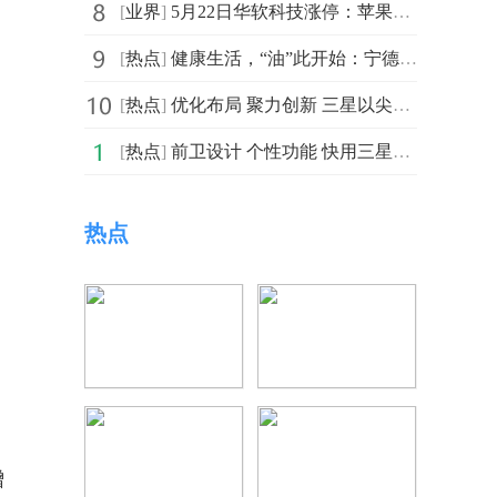
[
业界
]
5月22日华软科技涨停：苹果产业链，光刻机（胶），锂电池概念热股_焦点信息
[
热点
]
健康生活，“油”此开始：宁德海博特医与一棵茶股份三场盛会共绘功能性油脂产业新图景
[
热点
]
优化布局 聚力创新 三星以尖端产业布局赋能中国市场发展
[
热点
]
前卫设计 个性功能 快用三星Galaxy手机诠释你的专属风格
热点
增