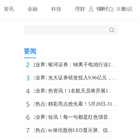
资讯
金融
科技
理财
财经
知识
登录
注册
要闻
[
业界
]
银河证券：钠离子电池行业2026年有望迎来产业奇点 快讯
[
业界
]
光大证券研发投入9.96亿元，同比增长8.43%，五年复合增长率10.53%
[
业界
]
热资讯！1名航天员将开展1年期在轨驻留试验 神舟二十三号任务清单公布
[
热点
]
精彩亮点抢先看！5月28日-31日，itc保伦股份邀您共赴2026年广州国际专业灯光、音响展览会
[
业界
]
短讯！每一句都是红色强音！河北省红色故事讲解员大赛海选（石家庄站）即将启动
[
热点
]
itc保伦股份LED显示屏、信息发布等系统赋能中国—东盟医疗保健合作中心打造智慧医院新标杆