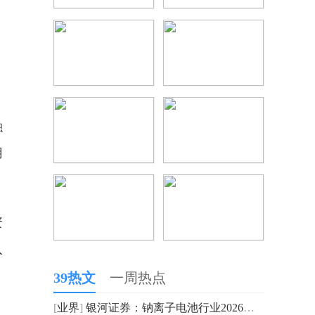
、
融
用
资
入
39热文
一周热点
[
业界
]
银河证券：钠离子电池行业2026年有望迎来产业奇点 快讯