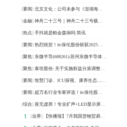
[
要闻
]
北京文化：公司未参与《澎湖海战》项目
[
金融
]
神舟二十三号｜神舟二十三号载人飞船发射取得圆满成功
[
热点
]
手抖就是帕金森病吗 简讯
[
要闻
]
热烈祝贺！itc保伦股份斩获2025年度广东省两大科技奖项一等奖
[
聚焦
]
东微半导(688261):苏州东微半导体股份有限公司股东减持股份计划公告
[
聚焦
]
泰坦股份: 关于实施权益分派调整泰坦转债转股价格的公告
[
要闻
]
智慧门诊、ICU探视、康养生态……itc保伦股份在第27届全国医院建设大会释放了哪些创新信号？
[
要闻
]
超万名行业专家评选！itc保伦股份登榜“2026中国会议系统/设备十大品牌”
[
综合
]
座无虚席！专业扩声+LED显示屏+广播系统！itc保伦股份让“徽BA”更具沉浸感！
[
业界
]
【快播报】7月我国货物贸易进出口同比增长6.7% 增速创年内新高