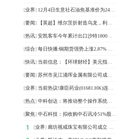
[
业界
]
12月4日生意社石油焦基准价为2453.25元/吨
[
要闻
]
【英超】维尔茨折射造乌龙，利物浦主场1比1桑德兰 今日播报
[
热讯
]
安凯客车今年累计出口沙特1800台客车
[
综合
]
每日快播:铜期货强势上涨2.87% 贵金属市场多数平稳
[
快讯
]
当前信息：【环球财经】美元指数3日下跌
[
要闻
]
苏州市吴江涌珲金属有限公司成立 注册资本10万人民币
[
业界
]
当前热议!康臣药业(01681.HK)连续2日回购，累计斥资725.18万港元
[
热点
]
中科创达：将推动整个操作系统从原来的OS向AIOS变革|每日视讯
[
聚焦
]
中石科技：拟收购中石讯冷51%股权 完善液冷业务生态
[
业界
]
廊坊视戒珠宝有限公司成立 注册资本10万人民币