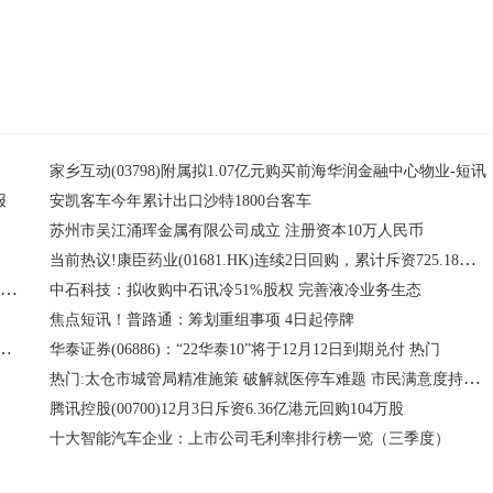
家乡互动(03798)附属拟1.07亿元购买前海华润金融中心物业-短讯
报
安凯客车今年累计出口沙特1800台客车
苏州市吴江涌珲金属有限公司成立 注册资本10万人民币
当前热议!康臣药业(01681.HK)连续2日回购，累计斥资725.18万港元
中科创达：将推动整个操作系统从原来的OS向AIOS变革|每日视讯
中石科技：拟收购中石讯冷51%股权 完善液冷业务生态
焦点短讯！普路通：筹划重组事项 4日起停牌
SZ)：拟使用募集资金8308.72万元向东莞祥鑫增资
华泰证券(06886)：“22华泰10”将于12月12日到期兑付 热门
热门:太仓市城管局精准施策 破解就医停车难题 市民满意度持续提升
腾讯控股(00700)12月3日斥资6.36亿港元回购104万股
十大智能汽车企业：上市公司毛利率排行榜一览（三季度）