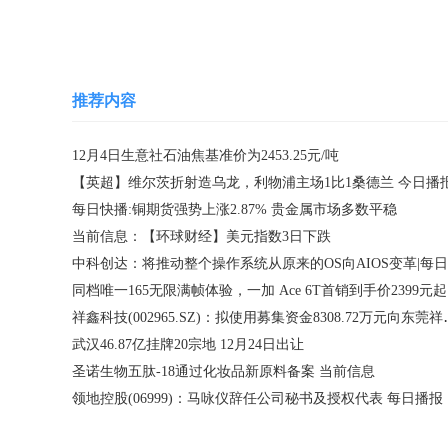
推荐内容
12月4日生意社石油焦基准价为2453.25元/吨
【英超】维尔茨折射造乌龙，利物浦主场1比1桑德兰 今日播
每日快播:铜期货强势上涨2.87% 贵金属市场多数平稳
当前信息：【环球财经】美元指数3日下跌
同档唯一165无限满帧体验，一加 Ace 6T首销到手价2399元起
祥鑫科技(002965.
武汉46.87亿挂牌20宗地 12月24日出让
圣诺生物五肽-18通过化妆品新原料备案 当前信息
领地控股(06999)：马咏仪辞任公司秘书及授权代表 每日播报