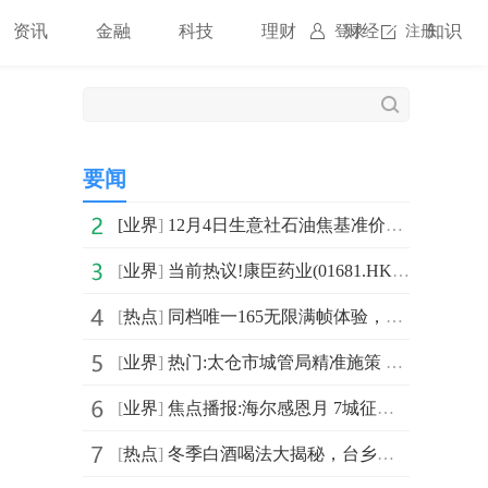
资讯
金融
科技
理财
财经
知识
登录
注册
要闻
[
业界
]
12月4日生意社石油焦基准价为2453.25元/吨
[
业界
]
当前热议!康臣药业(01681.HK)连续2日回购，累计斥资725.18万港元
[
热点
]
同档唯一165无限满帧体验，一加 Ace 6T首销到手价2399元起
[
业界
]
热门:太仓市城管局精准施策 破解就医停车难题 市民满意度持续提升
[
业界
]
焦点播报:海尔感恩月 7城征集海尔洗衣机最美老用户
[
热点
]
冬季白酒喝法大揭秘，台乡窖带你了解品味酱酒“3注意”