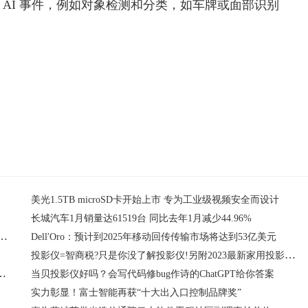
 个 AI 事件，例如对象检测和分类，如车牌或面部识别
美光1.5TB microSD卡开始上市 专为工业级视频安全而设计
长城汽车1月销量达61519台 同比去年1月减少44.96%
40W单C口、双C口及2C1A 2C2A等多种快充电源方案
Dell'Oro：预计到2025年移动回传传输市场将达到53亿美元
投影仪=智商税?只是你没了解投影仪!另附2023最新家用投影仪推荐
投影仪!另附2023最新家用投影仪推荐
当贝投影仪好吗？会写代码修bug作诗的ChatGPT给你答案
实力彰显！富士智能再获“十大出入口控制品牌奖”