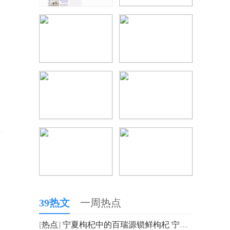
39热文
一周热点
[
热点
]
宁夏枸杞中的百瑞源锁鲜枸杞 宁夏人行李箱的珍品