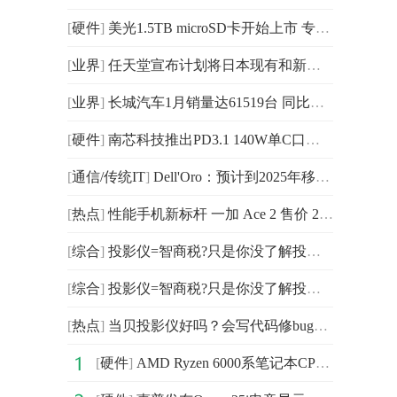
[
硬件
]
美光1.5TB microSD卡开始上市 专为工业级视频安全而设计
[
业界
]
任天堂宣布计划将日本现有和新员工的工资提高10%
[
业界
]
长城汽车1月销量达61519台 同比去年1月减少44.96%
[
硬件
]
南芯科技推出PD3.1 140W单C口、双C口及2C1A 2C2A等多种
[
通信/传统IT
]
Dell'Oro：预计到2025年移动回传传输市场将达到53亿美元
[
热点
]
性能手机新标杆 一加 Ace 2 售价 2799 元起
[
综合
]
投影仪=智商税?只是你没了解投影仪!另附2023最新家用投影
[
综合
]
投影仪=智商税?只是你没了解投影仪!另附2023最新家用投影
[
热点
]
当贝投影仪好吗？会写代码修bug作诗的ChatGPT给你答案
[
硬件
]
AMD Ryzen 6000系笔记本CPU路线图曝光 集成Navi2核显