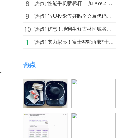
[
热点
]
性能手机新标杆 一加 Ace 2 售价 2799 元起
[
热点
]
当贝投影仪好吗？会写代码修bug作诗的ChatGPT给你答案
[
热点
]
优惠！地利生鲜吉林区域省钱大作战！
[
热点
]
实力彰显！富士智能再获“十大出入口控制品牌奖”
热点
个