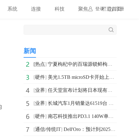
系统
连接
科技
聚焦
栏目首页
登录
注册
新闻
[
热点
]
宁夏枸杞中的百瑞源锁鲜枸杞 宁夏人行李箱的珍品
[
硬件
]
美光1.5TB microSD卡开始上市 专为工业级视频安全而设计
[
业界
]
任天堂宣布计划将日本现有和新员工的工资提高10%
[
业界
]
长城汽车1月销量达61519台 同比去年1月减少44.96%
的
[
硬件
]
南芯科技推出PD3.1 140W单C口、双C口及2C1A 2C2A等多种
[
通信/传统IT
]
Dell'Oro：预计到2025年移动回传传输市场将达到53亿美元