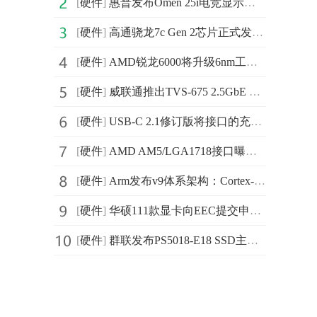
[
硬件
]
惠普发布Omen 25i电竞显示器 尺寸为24.5英寸
[
硬件
]
高通骁龙7c Gen 2芯片正式发布：出色性能和多天续航
[
硬件
]
AMD锐龙6000将升级6nm工艺 继续使用PCIe 4.0及DDR4
[
硬件
]
威联通推出TVS-675 2.5GbE NAS 配备M.2 SSD双插槽可启用快取加速
[
硬件
]
USB-C 2.1修订版将接口的充电功率将增加一倍以上 从100
[
硬件
]
AMD AM5/LGA1718接口曝光：Zen4处理器将采用
[
硬件
]
Arm发布v9体系架构：Cortex-X2相比X1性能提高16%
[
硬件
]
华硕111款显卡向EEC提交申请 包含RTX 30系LHR挖款限制版
[
硬件
]
群联发布PS5018-E18 SSD主控：采用PCIe 4.0×4通道，读