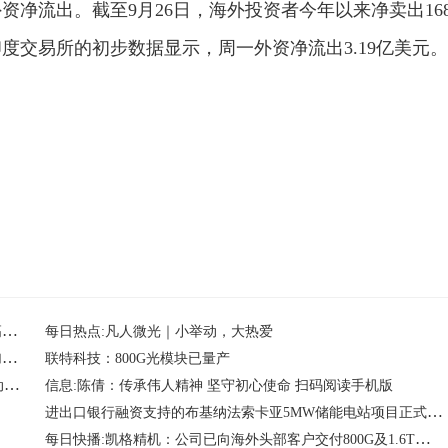
净流出。截至9月26日，海外投资者今年以来净卖出16
印度交易所的初步数据显示，周一外资净流出3.19亿美元。
当前信息：国机精工：陶瓷球轴承主要应用于航天航空以及高速机床等领域
每日热点:凡人微光｜小举动，大热爱
广东省清远市发展和改革局关于清远市编码城3#、编码州9#加油站扩建规划确认的批复
联特科技：800G光模块已量产
凯格精机：公司已向海外头部客户交付800G及1.6T光模块自动化组装产品
信息:陈倩：传承伟人精神 坚守初心使命 扫码阅读手机版
进出口银行融资支持的布基纳法索卡亚5MW储能电站项目正式开工_每日热门
每日快播:凯格精机：公司已向海外头部客户交付800G及1.6T光模块自动化组装产品