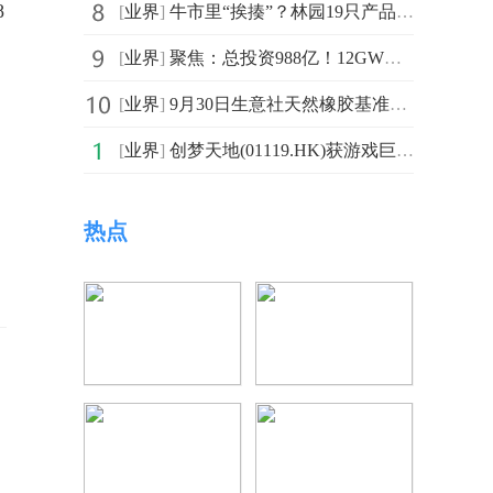
8
[
业界
]
牛市里“挨揍”？林园19只产品全跑输沪深300，6 只还亏了 当前资讯
[
业界
]
聚焦：总投资988亿！12GW沙戈荒风、光大基地全面开工
[
业界
]
9月30日生意社天然橡胶基准价为14775.00元/吨_热点评
[
业界
]
创梦天地(01119.HK)获游戏巨头Playrix注资1.83亿港元抵特许权费，另总筹7661万港元加码游戏运营 每日播报
热点