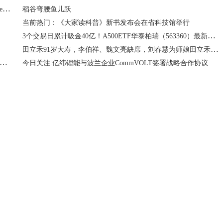
日本柒和伊控股：旗下7-Eleven与日本机器人初创公司Telexistence达成合作
稻谷弯腰鱼儿跃
当前热门：《大家读科普》新书发布会在省科技馆举行
3个交易日累计吸金40亿！A500ETF华泰柏瑞（563360）最新规模突破270亿元，位居同类首位|即时焦点
田立禾91岁大寿，李伯祥、魏文亮缺席，刘春慧为师娘田立禾祝寿
！外资今年以来净卖出168亿美元印度股票 接近2022年创下的纪录
今日关注:亿纬锂能与波兰企业CommVOLT签署战略合作协议