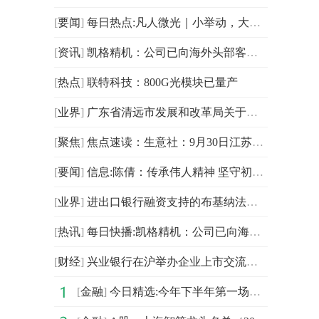
[
要闻
]
每日热点:凡人微光｜小举动，大热爱
[
资讯
]
凯格精机：公司已向海外头部客户交付800G及1.6T光模块自动化组装产品
[
热点
]
联特科技：800G光模块已量产
[
业界
]
广东省清远市发展和改革局关于清远市编码城3#、编码州9#加油站扩建规划确认的批复
[
聚焦
]
焦点速读：生意社：9月30日江苏联海醋酸乙酯价格持稳
[
要闻
]
信息:陈倩：传承伟人精神 坚守初心使命 扫码阅读手机版
[
业界
]
进出口银行融资支持的布基纳法索卡亚5MW储能电站项目正式开工_每日热门
[
热讯
]
每日快播:凯格精机：公司已向海外头部客户交付800G及1.6T光模块自动化组装产品
[
财经
]
兴业银行在沪举办企业上市交流活动-今热点
[
金融
]
今日精选:今年下半年第一场大范围冷空气来袭 北方气温将创新低