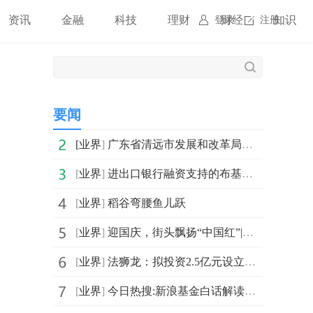
资讯
金融
科技
理财
财经
知识
登录
注册
要闻
[
业界
]
广东省清远市发展和改革局关于清远市编码城3#、编码州9#加油站扩建规划确认的批复
[
业界
]
进出口银行融资支持的布基纳法索卡亚5MW储能电站项目正式开工_每日热门
[
业界
]
稻谷弯腰鱼儿跃
[
业界
]
迎国庆，街头飘扬“中国红”|视讯
[
业界
]
法狮龙：拟投资2.5亿元设立AI科技子公司
[
业界
]
今日热搜:新浪基金白话解读《推动公募基金高质量发展行动方案》系列之七：降费“红包”来袭