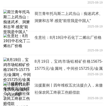
2025-08-19
荷兰青年托马斯二上武当山：痴迷武术、
洞箫和古琴 感觉“前世我是中国人”
2025-08-19
生意社：8月19日中石化丁二烯出厂价格
2025-08-19
8月19日，宝鸡市场铅精矿价格15675-
15775元/金属吨，中间价15725元/金属
2025-08-19
吨，较8月18日涨25元/金属吨。_今日快
看
法援案例丨四年维权五次法援介入，未缴
社保农民工终获工伤赔偿款
2025-08-19