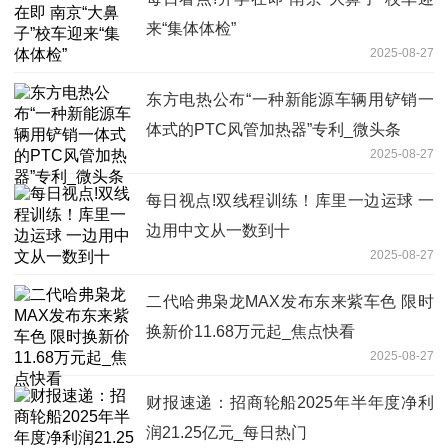
来“集体体检”
2025-08-27
东方电热公布“一种新能源车辆用铲销一
体式的PTC风管加热器”专利_微头条
2025-08-27
每日视点!双线程训练！库里一边运球 一
边用中文从一数到十
2025-08-27
二代哈弗枭龙MAX发布东来紫车色 限时
换新价11.68万元起_焦点快看
2025-08-27
财报速递：招商轮船2025年半年度净利
润21.25亿元_每日热门