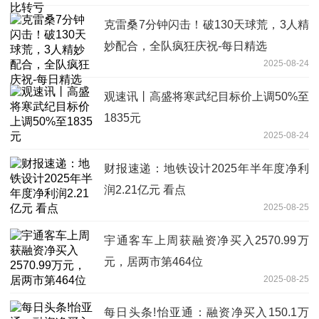
克雷桑7分钟闪击！破130天球荒，3人精
妙配合，全队疯狂庆祝-每日精选
2025-08-24
观速讯丨高盛将寒武纪目标价上调50%至
1835元
2025-08-24
财报速递：地铁设计2025年半年度净利
润2.21亿元 看点
2025-08-25
宇通客车上周获融资净买入2570.99万
元，居两市第464位
2025-08-25
每日头条!怡亚通：融资净买入150.1万