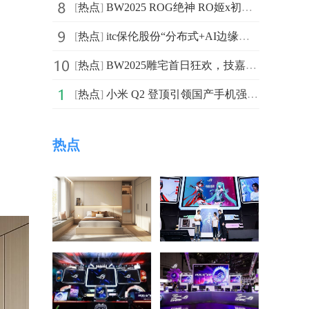
[
热点
]
BW2025 ROG绝神 RO姬x初音未来版电竞显示器，双模新品闪耀登场
[
热点
]
itc保伦股份“分布式+AI边缘计算”解决方案赋能智慧警务
[
热点
]
BW2025雕宅首日狂欢，技嘉AORUS梦想主场引爆电竞狂潮
[
热点
]
小米 Q2 登顶引领国产手机强势增长，长鑫科技上市启动
热点