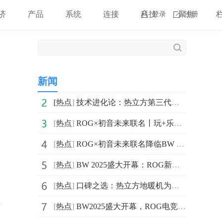
济
产品
系统
连接
科技
聚焦
登录
注册
新闻
[
热点
]
技术进化论：热立方第三代舒适家如何重塑健康人居体验
[
热点
]
ROG×初音未来联名丨玩+乐园ROG新品发布会燃爆BW2025
[
热点
]
ROG×初音未来联名降临BW 2025，梦幻破次元，热爱齐绽放！
[
热点
]
BW 2025盛大开幕：ROG新品集结，开启电竞新体验
[
热点
]
口碑之选：热立方地暖机为何成为家庭冷暖新标杆？
恒
[
热点
]
BW2025盛大开幕，ROG电竞显示器全员集合，高能表现惊艳全