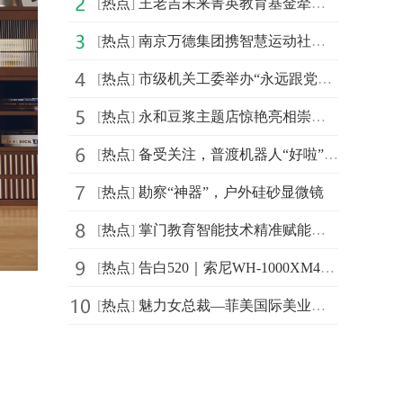
[
热点
]
王老吉未来菁英教育基金牵手汕头大学首设 “刺柠吉奖学
[
热点
]
南京万德集团携智慧运动社区解决方案精彩亮相2021体博会
[
热点
]
市级机关工委举办“永远跟党走，建功新时代”庆祝建党百
[
热点
]
永和豆浆主题店惊艳亮相崇明花博会，成新晋网红打卡地
[
热点
]
备受关注，普渡机器人“好啦”亮相2021中国连锁餐饮峰会
[
热点
]
勘察“神器”，户外硅砂显微镜
[
热点
]
掌门教育智能技术精准赋能个性化教学 品质课程助力信息
[
热点
]
告白520｜索尼WH-1000XM4头戴降噪耳机静谧白限量版心动发布
[
热点
]
魅力女总裁—菲美国际美业综合平台创始人，菲菲！