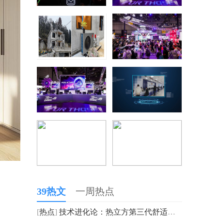
39热文
一周热点
[
热点
]
技术进化论：热立方第三代舒适家如何重塑健康人居体验