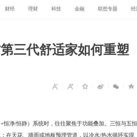
财经
理财
科技
金融
联想专题
经
方第三代舒适家如何重塑
+恒净/恒静）系统时，往往聚焦于功能叠加。三恒与五
：在天花、墙面或地板预埋管道，以冷水/热水循环实现