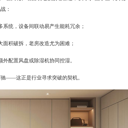
挑战：
多系统，设备间联动易产生能耗冗余；
大面积破拆，老房改造尤为困难；
额外配置风盘或除湿机协同控湿。
而驰——这正是行业寻求突破的契机。