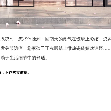
家系统时，您将体验到：回南天的潮气在玻璃上凝结，您
引发关节隐痛，您家孩子正赤脚踏上
微凉瓷砖嬉戏追逐…
流淌于生活细节中的舒适。
考，不作买卖依据。