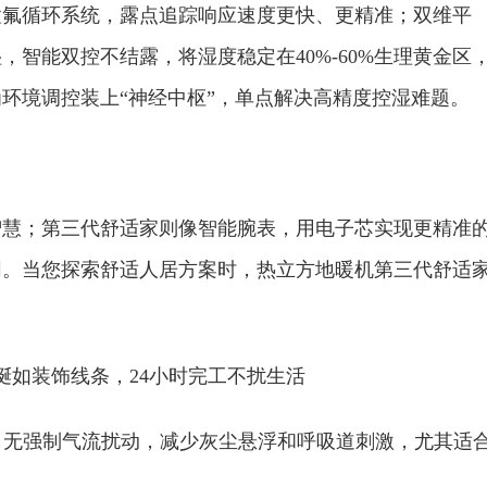
置氟循环系统，露点追踪响应速度更快、更精准；双维
平
智能双控不结露，将湿度稳定在40%-60%生理黄金区
环境调控装上“神经中枢”，单点解决高精度控湿难题。
智慧；第三代舒适家则像智能腕表，用电子芯实现更精准
同。当您探索舒适人居方案时，热立方地暖机第三代舒适
蜒如装饰线条，24小时完工不扰生活
，无强制气流扰动，减少灰尘悬浮和呼吸道刺激，尤其适