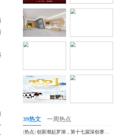
新
新
盛
康
39热文
一周热点
个
[
热点
]
创新潮起罗湖，第十七届深创赛罗湖预选赛正式启动！