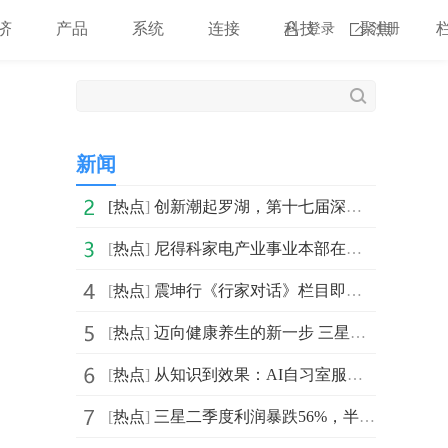
济
产品
系统
连接
科技
聚焦
登录
注册
新闻
[
热点
]
创新潮起罗湖，第十七届深创赛罗湖预选赛正式启动！
[
热点
]
尼得科家电产业事业本部在青岛启用新产业园区
[
热点
]
震坤行《行家对话》栏目即将上线：首期聚焦MRO智能制造与
[
热点
]
迈向健康养生的新一步 三星Galaxy Watch8系列火热预约中！
[
热点
]
从知识到效果：AI自习室服务闭环与网课差异
[
热点
]
三星二季度利润暴跌56%，半导体产业轮动或进入“中国时间