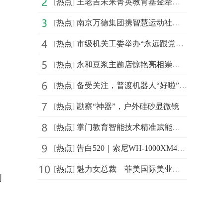
[
热点
]
王老吉未来菁英教育基金牵手汕头大学首设 “刺柠吉奖学
[
热点
]
南京万德集团携智慧运动社区解决方案精彩亮相2021体博会
[
热点
]
市级机关工委举办“永远跟党走，建功新时代”庆祝建党百
[
热点
]
永和豆浆主题店惊艳亮相崇明花博会，成新晋网红打卡地
[
热点
]
备受关注，普渡机器人“好啦”亮相2021中国连锁餐饮峰会
[
热点
]
勘察“神器”，户外硅砂显微镜
[
热点
]
掌门教育智能技术精准赋能个性化教学 品质课程助力信息
[
热点
]
告白520｜索尼WH-1000XM4头戴降噪耳机静谧白限量版心动发布
、
[
热点
]
魅力女总裁—菲美国际美业综合平台创始人，菲菲！
创