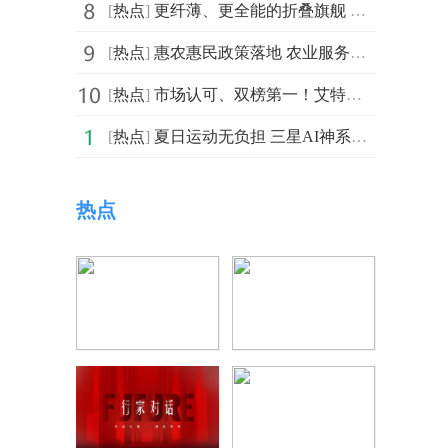
[
热点
]
更纤薄、更全能的折叠旗舰 预约三星Galaxy Z系列新品享好礼
[
热点
]
惠农惠民政策落地 农业服务平台首轮分红启动在即
[
热点
]
市场认可、双榜第一！艾特网能算力底座最佳冷却方案市占
[
热点
]
夏日运动无负担 三星AI神系列洗护产品让穿搭活力无限
热点