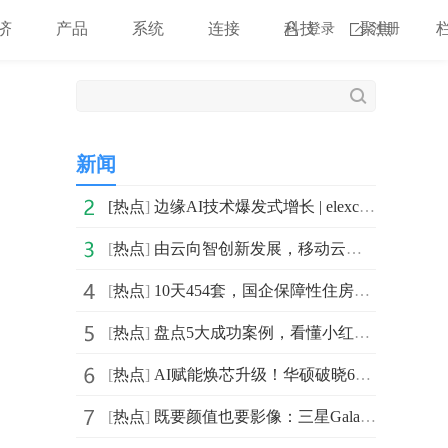
济
产品
系统
连接
科技
聚焦
登录
注册
新闻
[
热点
]
边缘AI技术爆发式增长 | elexcon2025深圳国际电子展90%
[
热点
]
由云向智创新发展，移动云深度激活AI时代价值潜能
[
热点
]
10天454套，国企保障性住房项目背后的量房黑科技
[
热点
]
盘点5大成功案例，看懂小红书代运营如何用KOS低成本种草
[
热点
]
AI赋能焕芯升级！华硕破晓6S商务轻薄本助你智享办公轻体验
[
热点
]
既要颜值也要影像：三星Galaxy S25 Edge体验式评测