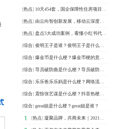
[
热点
]
10天454套，国企保障性住房项目背后的量房黑科技
[
热点
]
由云向智创新发展，移动云深度激活AI时代价值潜能
级
[
热点
]
盘点5大成功案例，看懂小红书代运营如何用KOS低成本种草
[
综合
]
俊明王子是谁？俊明王子是什么梗？
[
综合
]
爆金币是什么梗？爆金币梗的意思介绍
[
综合
]
导员破防曲是什么梗？导员破防曲梗的意思介绍
[
综合
]
乐乐爸乐乐妈是什么梗？网络流行语乐乐爸乐乐妈介绍
[
综合
]
震惊张艺谋是什么梗？抖音热梗震惊张艺谋的意思介绍
[
综合
]
great姐是什么梗？great姐是谁？
[
热点
]
凝聚品牌，共商未来｜2021中国企业品牌建设峰会暨媒体发