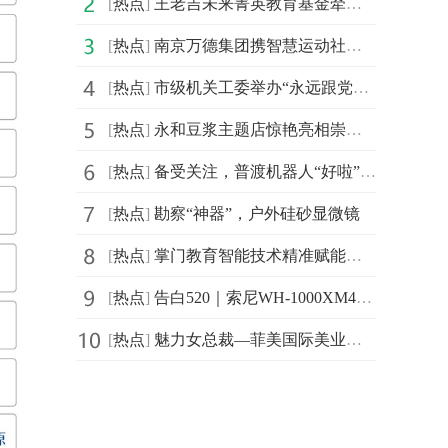
[
热点
]
王老吉未来菁英教育基金牵手汕头大学首设 “刺柠吉奖学
[
热点
]
南京万德集团携智慧运动社区解决方案精彩亮相2021体博会
[
热点
]
市级机关工委举办“永远跟党走，建功新时代”庆祝建党百
[
热点
]
永和豆浆主题店惊艳亮相崇明花博会，成新晋网红打卡地
[
热点
]
备受关注，普渡机器人“好啦”亮相2021中国连锁餐饮峰会
[
热点
]
勘察“神器”，户外硅砂显微镜
[
热点
]
掌门教育智能技术精准赋能个性化教学 品质课程助力信息
[
热点
]
告白520｜索尼WH-1000XM4头戴降噪耳机静谧白限量版心动发布
[
热点
]
魅力女总裁—菲美国际美业综合平台创始人，菲菲！