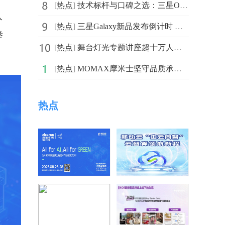
[
热点
]
技术标杆与口碑之选：三星OLED产品获消费者与专业媒体一
入
[
热点
]
三星Galaxy新品发布倒计时 参与新品登记有惊喜好礼
举
[
热点
]
舞台灯光专题讲座超十万人在线上直播中找到答案，让专业
[
热点
]
MOMAX摩米士坚守品质承诺，移动电源符合国家 CCC 认证
热点